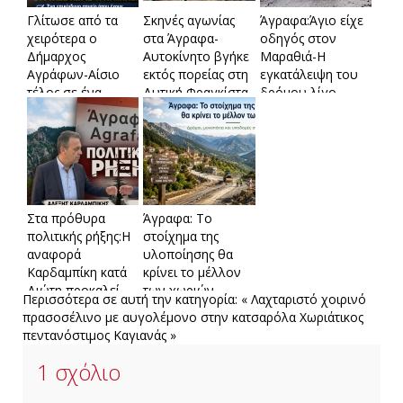
Γλίτωσε από τα
Σκηνές αγωνίας
Άγραφα:Άγιο είχε
χειρότερα ο
στα Άγραφα-
οδηγός στον
Δήμαρχος
Αυτοκίνητο βγήκε
Μαραθιά-Η
Αγράφων-Αίσιο
εκτός πορείας στη
εγκατάλειψη του
τέλος σε ένα
Δυτική Φραγκίστα
δρόμου λίγο
σοβαρό
έλειψε να φέρει
τροχαίο(Φώτο)
τραγωδία
Στα πρόθυρα
Άγραφα: Το
πολιτικής ρήξης:Η
στοίχημα της
αναφορά
υλοποίησης θα
Καρδαμπίκη κατά
κρίνει το μέλλον
Διώτη προκαλεί
των χωριών-
Περισσότερα σε αυτή την κατηγορία:
« Λαχταριστό χοιρινό
αναταράξεις στα
Δρόμοι,
πρασοσέλινο με αυγολέμονο στην κατσαρόλα
Χωριάτικος
Άγραφα
μονοπάτια και
πεντανόστιμος Καγιανάς »
υποδομές στο
επίκεντρο
1
σχόλιο