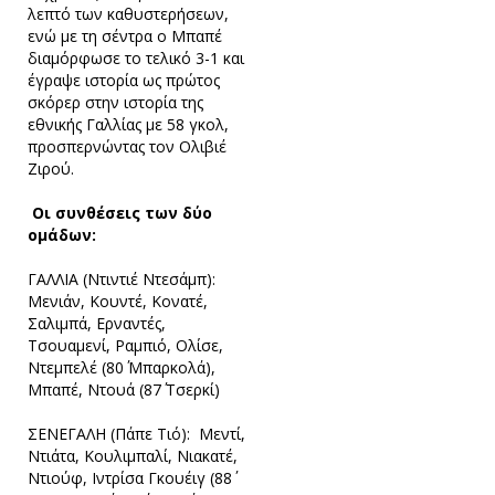
λεπτό των καθυστερήσεων,
ενώ με τη σέντρα ο Μπαπέ
διαμόρφωσε το τελικό 3-1 και
έγραψε ιστορία ως πρώτος
σκόρερ στην ιστορία της
εθνικής Γαλλίας με 58 γκολ,
προσπερνώντας τον Ολιβιέ
Ζιρού.
Οι συνθέσεις των δύο
ομάδων:
ΓΑΛΛΙΑ (Ντιντιέ Ντεσάμπ):
Μενιάν, Κουντέ, Κονατέ,
Σαλιμπά, Ερναντές,
Τσουαμενί, Ραμπιό, Ολίσε,
Ντεμπελέ (80΄ Μπαρκολά),
Μπαπέ, Ντουά (87΄ Τσερκί)
ΣΕΝΕΓΑΛΗ (Πάπε Τιό): Μεντί,
Ντιάτα, Κουλιμπαλί, Νιακατέ,
Ντιούφ, Ιντρίσα Γκουέιγ (88΄