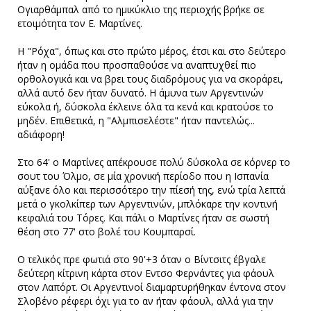
Ογιαρθάμπαλ από το ημικύκλιο της περιοχής βρήκε σε
ετοιμότητα τον Ε. Μαρτίνες.
Η "Ρόχα", όπως και στο πρώτο μέρος, έτσι και στο δεύτερο
ήταν η ομάδα που προσπαθούσε να αναπτυχθεί πιο
ορθολογικά και να βρει τους διαδρόμους για να σκοράρει,
αλλά αυτό δεν ήταν δυνατό. Η άμυνα των Αργεντινών
εύκολα ή, δύσκολα έκλεινε όλα τα κενά και κρατούσε το
μηδέν. Επιθετικά, η "Αλμπισελέστε" ήταν παντελώς...
αδιάφορη!
Στο 64' ο Μαρτίνες απέκρουσε πολύ δύσκολα σε κόρνερ το
σουτ του Όλμο, σε μία χρονική περίοδο που η Ισπανία
αύξανε όλο και περισσότερο την πίεσή της, ενώ τρία λεπτά
μετά ο γκολκίπερ των Αργεντινών, μπλόκαρε την κοντινή
κεφαλιά του Τόρες. Και πάλι ο Μαρτίνες ήταν σε σωστή
θέση στο 77' στο βολέ του Κουμπαρσί.
Ο τελικός πρε φωτιά στο 90'+3 όταν ο Βίντσιτς έβγαλε
δεύτερη κίτρινη κάρτα στον Εντσο Φερνάντες για φάουλ
στον Λαπόρτ. Οι Αργεντινοί διαμαρτυρήθηκαν έντονα στον
Σλοβένο ρέφερι όχι για το αν ήταν φάουλ, αλλά για την