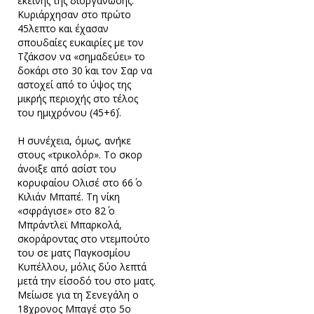
εκείνης της διοργάνωσης.
Κυριάρχησαν στο πρώτο
45λεπτο και έχασαν
σπουδαίες ευκαιρίες με τον
Τζάκσον να «σημαδεύει» το
δοκάρι στο 30΄ και τον Σαρ να
αστοχεί από το ύψος της
μικρής περιοχής στο τέλος
του ημιχρόνου (45+6΄).
Η συνέχεια, όμως, ανήκε
στους «τρικολόρ». Το σκορ
άνοιξε από ασίστ του
κορυφαίου Ολισέ στο 66΄ ο
Κιλιάν Μπαπέ. Τη νίκη
«σφράγισε» στο 82΄ ο
Μπράντλεϊ Μπαρκολά,
σκοράροντας στο ντεμπούτο
του σε ματς Παγκοσμίου
Κυπέλλου, μόλις δύο λεπτά
μετά την είσοδό του στο ματς.
Μείωσε για τη Σενεγάλη ο
18χρονος Μπαγέ στο 5ο