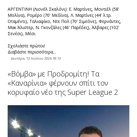
ΑΡΓΕΝΤΙΝΗ (Λιονέλ Σκαλόνι): E. Μαρτίνες, Μοντιέλ (58'
Μολίνα), Ρομέρο (70' Μεδίνα), Λ. Μαρτίνες (44' λ.τρ.
Οταμέντι), Ταλιαφίκο, Ντε Πολ (70' Σιμεόνε), Φερνάντες,
Μακ Άλιστερ, N. Γκονζάλες (46' Παρέδες), Άλβαρες (102'
Σενέσι), Μέσι.
Σχολιάστε πρώτοι!
Διαβάστε περισσότερα...
Δευτέρα, 13 Ιουλίου 2026 18:13
«Βόμβα» με Προδρομίτη! Τα
«Καναρίνια» φέρνουν σπίτι τον
κορυφαίο νέο της Super League 2