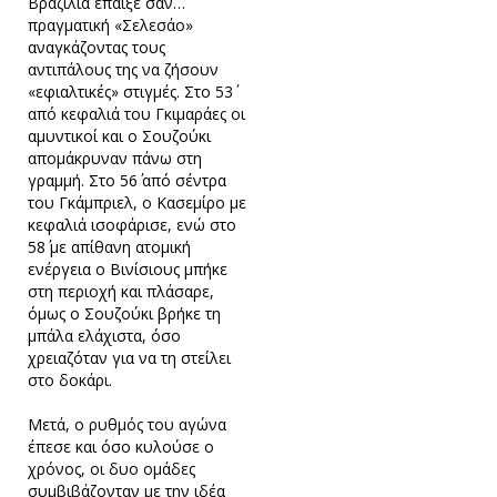
Βραζιλία έπαιξε σαν…
πραγματική «Σελεσάο»
αναγκάζοντας τους
αντιπάλους της να ζήσουν
«εφιαλτικές» στιγμές. Στο 53΄
από κεφαλιά του Γκιμαράες οι
αμυντικοί και ο Σουζούκι
απομάκρυναν πάνω στη
γραμμή. Στο 56΄ από σέντρα
του Γκάμπριελ, ο Κασεμίρο με
κεφαλιά ισοφάρισε, ενώ στο
58΄ με απίθανη ατομική
ενέργεια ο Βινίσιους μπήκε
στη περιοχή και πλάσαρε,
όμως ο Σουζούκι βρήκε τη
μπάλα ελάχιστα, όσο
χρειαζόταν για να τη στείλει
στο δοκάρι.
Μετά, ο ρυθμός του αγώνα
έπεσε και όσο κυλούσε ο
χρόνος, οι δυο ομάδες
συμβιβάζονταν με την ιδέα