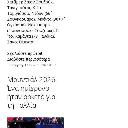
Χατζίμε): Ζάιον Σουζούκι,
Τανιγκούτσι, Χ. Ίτο,
Τομιγιάσου, Ντόαν (66΄
Σουγκαουάρα), Μαέντα (90+7΄
Ογκάουα), Νακαμούρα
(Γιουνοσούκε Σουζούκι), Γ.
Ίτο, Καμάντα (78΄ Τανάκα),
Σάνο, Ουέντα
Σχολιάστε πρώτοι!
Διαβάστε περισσότερα...
Τετάρτη, 17 Ιουνίου 2026 00:51
Μουντιάλ 2026-
Ένα ημίχρονο
ήταν αρκετό για
τη Γαλλία