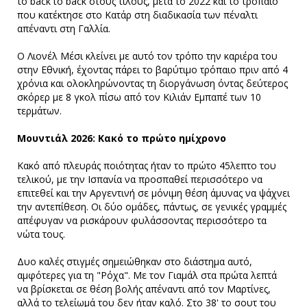
το back to back στους τίλους, μετά το 2022 και το τρόπαιο
που κατέκτησε στο Κατάρ στη διαδικασία των πέναλτι
απέναντι στη Γαλλία.
Ο Λιονέλ Μέσι κλείνει με αυτό τον τρόπο την καριέρα του
στην Εθνική, έχοντας πάρει το βαρύτιμο τρόπαιο πριν από 4
χρόνια και ολοκληρώνοντας τη διοργάνωση όντας δεύτερος
σκόρερ με 8 γκολ πίσω από τον Κιλιάν Eμπαπέ των 10
τερμάτων.
Μουντιάλ 2026: Κακό το πρώτο ημίχρονο
Κακό από πλευράς ποιότητας ήταν το πρώτο 45λεπτο του
τελικού, με την Ισπανία να προσπαθεί περισσότερο να
επιτεθεί και την Αργεντινή σε μόνιμη θέση άμυνας να ψάχνει
την αντεπίθεση. Οι δύο ομάδες, πάντως, σε γενικές γραμμές
απέφυγαν να ρισκάρουν φυλάσσοντας περισσότερο τα
νώτα τους.
Δυο καλές στιγμές σημειώθηκαν στο διάστημα αυτό,
αμφότερες για τη "Ρόχα". Με τον Γιαμάλ στα πρώτα λεπτά
να βρίσκεται σε θέση βολής απέναντι από τον Μαρτίνες,
αλλά το τελείωμά του δεν ήταν καλό. Στο 38' το σουτ του