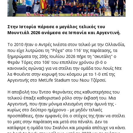
Στην Ιστορία πέρασε ο μεγάλος τελικός του
Μουντιάλ 2026 ανάμεσα σε Ισπανία και Αργεντινή.
Το 2010 ήταν ο Αντρές Ινιέστα στον τελικό με την Ολλανδία,
που είχε λυτρώσει τη "Ρόχα" στο 116' της παράτασης, τα
ξημερώματα της 20ής Ιουλίου 2026 πήρε τη "σκυτάλη" ο
Φεράν Τόρες στο 106' του επιπλέον χρόνου (0-0 ο
κανονικός αγώνας) για να στείλει την ομάδα του Λουίς Ντε
λα Φουέντε στην κορυφή του κόσμου με το 1-0 επί της
Αργεντινής στο MetLife Stadium του Νιου Τζέρσεϊ.
Η αποβολή του Έντσο Φερνάντες στις καθυστερήσεις του
τελικού έπαιξε καθοριστικό ρόλο στην έκβασή του. Μια
Αργεντινή, που ήταν μόνιμα κλεισμένη στην άμυνά της -
κυρίως στο δεύτερο ημίχρονο - με μηδέν τελικές
προσπάθειες, ήταν εμφανές ότι ο στόχος της ήταν να στείλει
το ματς στην παράταση και μετά στα πέναλτι. Δεν τα
κατάφερε η ομάδα του Σκαλόνι και μοιραία απέτυχε να κάνει