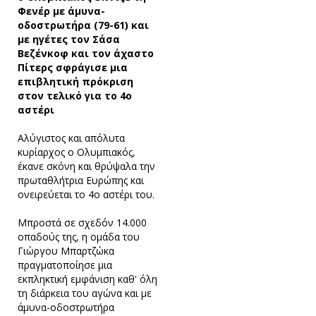
Φενέρ με άμυνα-
οδοστρωτήρα (79-61) και
με ηγέτες τον Σάσα
Βεζένκοφ και τον άχαστο
Πίτερς σφράγισε μια
επιβλητική πρόκριση
στον τελικό για το 4ο
αστέρι
Αλύγιστος και απόλυτα
κυρίαρχος ο Ολυμπιακός,
έκανε σκόνη και θρύψαλα την
πρωταθλήτρια Ευρώπης και
ονειρεύεται το 4ο αστέρι του.
Μπροστά σε σχεδόν 14.000
οπαδούς της, η ομάδα του
Γιώργου Μπαρτζώκα
πραγματοποίησε μια
εκπληκτική εμφάνιση καθ' όλη
τη διάρκεια του αγώνα και με
άμυνα-οδοστρωτήρα