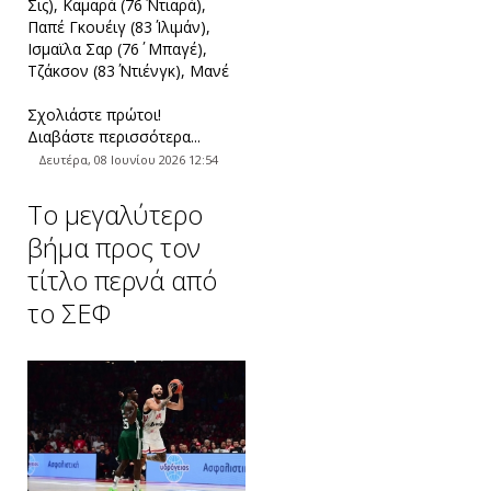
Σις), Καμαρά (76΄ Ντιαρά),
Παπέ Γκουέιγ (83΄ Ιλιμάν),
Ισμαϊλα Σαρ (76΄ Μπαγέ),
Τζάκσον (83΄ Ντιένγκ), Μανέ
Σχολιάστε πρώτοι!
Διαβάστε περισσότερα...
Δευτέρα, 08 Ιουνίου 2026 12:54
Tο μεγαλύτερο
βήμα προς τον
τίτλο περνά από
το ΣΕΦ