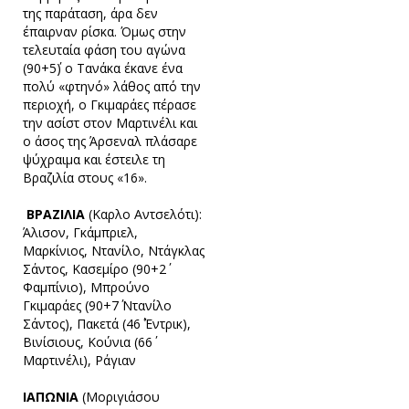
της παράταση, άρα δεν
έπαιρναν ρίσκα. Όμως στην
τελευταία φάση του αγώνα
(90+5΄) ο Τανάκα έκανε ένα
πολύ «φτηνό» λάθος από την
περιοχή, ο Γκιμαράες πέρασε
την ασίστ στον Μαρτινέλι και
ο άσος της Άρσεναλ πλάσαρε
ψύχραιμα και έστειλε τη
Βραζιλία στους «16».
ΒΡΑΖΙΛΙΑ
(Καρλο Αντσελότι):
Άλισον, Γκάμπριελ,
Μαρκίνιος, Ντανίλο, Ντάγκλας
Σάντος, Κασεμίρο (90+2΄
Φαμπίνιο), Μπρούνο
Γκιμαράες (90+7΄ Ντανίλο
Σάντος), Πακετά (46΄ Έντρικ),
Βινίσιους, Κούνια (66΄
Μαρτινέλι), Ράγιαν
ΙΑΠΩΝΙΑ
(Μοριγιάσου