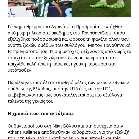
Γέννημα-θρέμμα του Αγρινίου, ο Προδρομίτης εντάχθηκε
από μικρή ηλικία στις ακαδημίες του Παναθηναϊκού, όπου
εξελίχθηκε ποδοσφαιρικά και φόρεσε τη φανέλα όλων των
αναπτυξιακών ομάδων του συλλόγου. Με τον Παναθηναϊκό
Β' πραγματοποίησε 41 συμμετοχές, δείχνοντας από νωρίς τα
στοιχεία που τον ξεχώρισαν: δύναμη, ωριμότητα στο
παιχνίδι, καλή πρώτη πάσα και ηγετική παρουσία στα
μετόπισθεν.
Παράλληλα, αποτέλεσε σταθερό μέλος των μικρών εθνικών
ομάδων της Ελλάδας, από την U15 έως και την U21,
επιβεβαιώνοντας πως συγκαταλέγεται στα πιο αξιόλογα
ταλέντα της γενιάς του.
Η χρονιά που τον εκτόξευσε
Οι δανεισμοί του στη Νίκη Βόλου και στη συνέχεια στην
Athens Kallithea αποδείχθηκαν καθοριστικοί για την εξέλιξή
του. Στη Νίκη Βόλου κατέγραψε 26 συμμετοχές και τρία