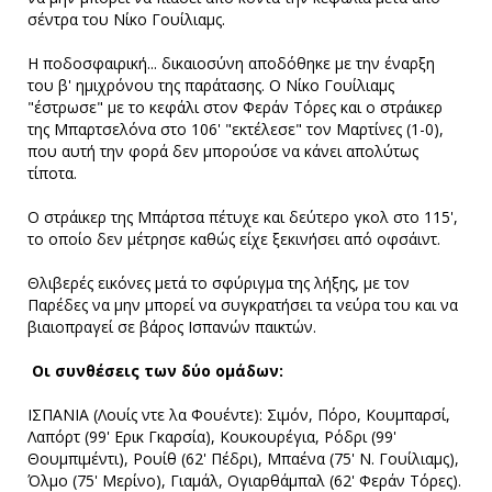
σέντρα του Νίκο Γουίλιαμς.
Η ποδοσφαιρική... δικαιοσύνη αποδόθηκε με την έναρξη
του β' ημιχρόνου της παράτασης. Ο Νίκο Γουίλιαμς
"έστρωσε" με το κεφάλι στον Φεράν Τόρες και ο στράικερ
της Μπαρτσελόνα στο 106' "εκτέλεσε" τον Μαρτίνες (1-0),
που αυτή την φορά δεν μπορούσε να κάνει απολύτως
τίποτα.
Ο στράικερ της Μπάρτσα πέτυχε και δεύτερο γκολ στο 115',
το οποίο δεν μέτρησε καθώς είχε ξεκινήσει από οφσάιντ.
Θλιβερές εικόνες μετά το σφύριγμα της λήξης, με τον
Παρέδες να μην μπορεί να συγκρατήσει τα νεύρα του και να
βιαιοπραγεί σε βάρος Ισπανών παικτών.
Οι συνθέσεις των δύο ομάδων:
ΙΣΠΑΝΙΑ (Λουίς ντε λα Φουέντε): Σιμόν, Πόρο, Κουμπαρσί,
Λαπόρτ (99' Ερικ Γκαρσία), Κουκουρέγια, Ρόδρι (99'
Θουμπιμέντι), Ρουίθ (62' Πέδρι), Μπαένα (75' Ν. Γουίλιαμς),
Όλμο (75' Μερίνο), Γιαμάλ, Ογιαρθάμπαλ (62' Φεράν Τόρες).