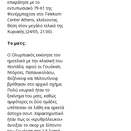
επικράτησε με το
εντυπωσιακό 79-61 της
Φενέρμπαχτσε στο Telekom
Center Athens, κλείνοντας
θέση στον μεγάλο τελικό της
Κυριακής (24/05, 21:00).
Το ματς:
Ο Ολυμπιακός εκκίνησε τον
ημιτελικό με την κλασική του
πεντάδα, αφού οι Γουόκαπ,
Ντόρσεϊ, Παπανικολάου,
Βεζένκοφ και Μιλουτίνοφ
βρέθηκαν στο αρχικό σχήμα.
Πολύ νευρικό ήταν το
ξεκίνημα του ματς, καθώς
αμφότερες οι δύο ομάδες
υπέπεσαν σε λάθη και αρκετά
άστοχα σουτ. Χαρακτηριστικό
ήταν πως οι «ερυθρόλευκοι»
άνοιξαν το σκορ με δίποντο
του Γουόκαπ στα 2,5 λεπτά