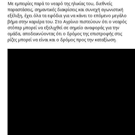
Με εμπειρίες παρά το νεαρό της ηλικίας του, διεθνείς
παραστάσεις, σημαντικές διακρίσεις και συνεχή αγωνιστική
εξέλιξη, έχει όλα τα εφόδια για να κάνει το επόμενο μεγάλο
βήμα στην καριέρα του. Στο Αγρίνιο πιστεύουν ότι ο νεαρός
στόπερ μπορεί να εξελιχθεί σε σημείο αναφοράς για την
ομάδα, αποδεικνύοντας ότι ο δρόμος της επιστροφής στις
ρίζες μπορεί να είναι και ο δρόμος προς την καταξίωση.