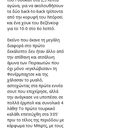
αγώνα, για να ακολουθήσουν
τα δύο back-to-back τρίποντα
από την κορυφή του Ντόρσεϊ
και ένα χουκ του Βεζένκοφ
για το 10-0 στο 6ο λεπτό.
Εκείνο που έκανε τη μεγάλη
διαφορά στο πρώτο
δεκάλεπτο δεν ήταν άλλο από
την απίθανη και ατσάλινη
άμυνα των Πειραιωτών που
όχι μόνο «εγκλώβισαν» τη
Φενέρμπαχτσε και της
χάλασαν το μυαλό,
αστοχώντας στα πρώτα εννέα
σουτ που επιχείρησε, αλλά
την ανάγκασε να υποπέσει σε
πολλά έρμπολ και συνολικά 4
λάθη! Το πρώτο τουρκικό
καλάθι επετεύχθη στα 3:05'
πριν το τέλος της περιόδου με
κάρφωμα του Μπιρτς, με τους