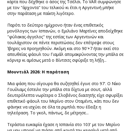
κάρτα που δέχθηκε ο άσος της Τσέλσι. Το VAR συμφώνησε
με τον "άρχοντα" του τελικού κι έτσι η Αργεντινή μπήκε
στην παράταση με παίκτη λιγότερο.
Παρότι το δεύτερο ημίχρονο ήταν ένας επιθετικός
μονόλογος των Ισπανών, ο Εμιλιάνο Μαρτίνες αποδείχθηκε
"φύλακας-άγγελος" της εστίας των Αργεντινών και
τουλάχιστον σε πέντε περιπτώσεις δεν επέτρεψε στους
Ίβηρες να προηγηθούν. Ακόμη και στο 90'+7 ήταν εκεί στο
απευθείας φάουλ του Γιαμάλ απομακρύνοντας την μπάλα σε
κόρνερ κι αμέσως μετά ο Βίντσιτς σφύριξε τη λήξη...
Μουντιάλ 2026: Η παράταση
Μια φάση που σίγουρα θα συζητηθεί έγινε στο 97'. Ο Νίκο
Γουίλιαμς έστειλε την μπάλα στα δίχτυα με σουτ, αλλά
δευτερόλεπτα νωρίτερα ο Σλοβένος διαιτητής είχε σφυρίξει
επιθετικό φάουλ του Μερίνο στον Οταμέντι, κάτι που δεν
φάνηκε να ισχύει σε όλα τα ριμπλέι που έδειξε η
τηλεόραση. Το γκολ, πάντως, δε μέτρησε...
Τεράστια ευκαιρία έχασε η Ισπανία στο 103' με τον Μερίνο
να μην μπορεί να πιάσει από κοντά την κεφαλιά μετά από