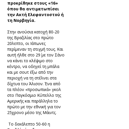
προκρίθηκε στους «16»
όπου θα αντιμετωπίσει
την Ακτή Ελεφαντοστού ή
τη Νορβηγία.
Στην ανούσια κατοχή 80-20
της Βραζιλίας στο πρώτο
20λεπτο, οι Ιάπωνες
περίμεναν τη στιγμή τους. Και
αυτή ήλθε στο 29΄ με τον Σάνο
να κάνει το κλέψιμο στο
κέντρο, να οδηγεί τη μπάλα
και με σουτ έξω από την
περιοχή να τη στέλνει στα
δίχτυα του Άλισον. Ένα από
τα πλέον «προσωπικά» γκολ
στο Παγκόσμιο Κύπελλο της
Αμερικής και παράλληλα το
πρώτο με την εθνική για τον
25χρονο μέσο της Μάιντς.
Το δεκάλεπτο 50-60 η