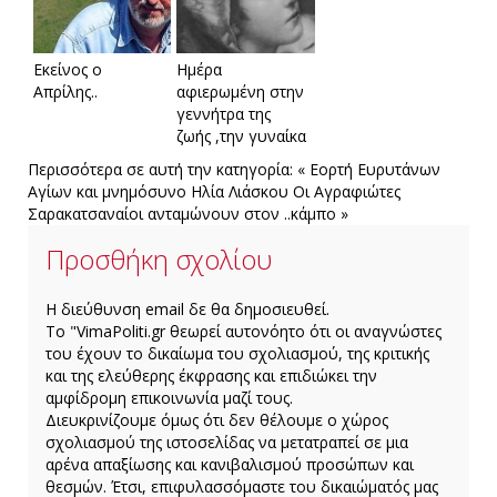
Εκείνος ο
Ημέρα
Απρίλης..
αφιερωμένη στην
γεννήτρα της
ζωής ,την γυναίκα
Περισσότερα σε αυτή την κατηγορία:
« Εορτή Ευρυτάνων
Αγίων και μνημόσυνο Ηλία Λιάσκου
Οι Αγραφιώτες
Σαρακατσαναίοι ανταμώνουν στον ..κάμπο »
Προσθήκη σχολίου
H διεύθυνση email δε θα δημοσιευθεί.
Το "VimaPoliti.gr θεωρεί αυτονόητο ότι οι αναγνώστες
του έχουν το δικαίωμα του σχολιασμού, της κριτικής
και της ελεύθερης έκφρασης και επιδιώκει την
αμφίδρομη επικοινωνία μαζί τους.
Διευκρινίζουμε όμως ότι δεν θέλουμε ο χώρος
σχολιασμού της ιστοσελίδας να μετατραπεί σε μια
αρένα απαξίωσης και κανιβαλισμού προσώπων και
θεσμών. Έτσι, επιφυλασσόμαστε του δικαιώματός μας