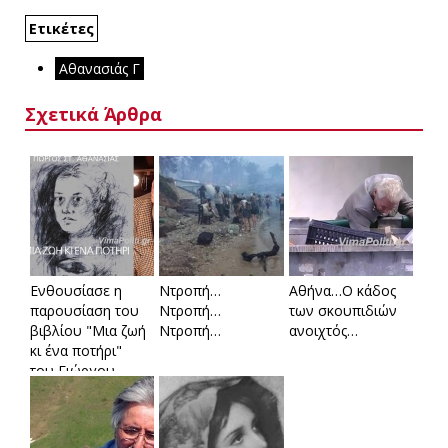
Ετικέτες
Αθανασιάς Γ
Σχετικά Άρθρα
Ενθουσίασε η
Ντροπή…
Αθήνα…Ο κάδος
παρουσίαση του
Ντροπή…
των σκουπιδιών
βιβλίου "Μια ζωή
Ντροπή…
ανοιχτός…
κι ένα ποτήρι"
του Γιώργου
Αθανασιά