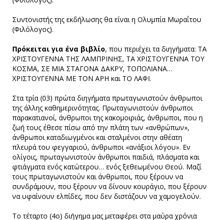
Συντονιστής της εκδήλωσης θα είναι η Ολυμπία Μωραΐτου
(Φιλόλογος).
Πρόκειται για ένα βιβλίο
, που περιέχει τα διηγήματα: ΤΑ
ΧΡΙΣΤΟΥΓΕΝΝΑ ΤΗΣ ΛΑΜΠΡΙΝΗΣ, ΤΑ ΧΡΙΣΤΟΥΓΕΝΝΑ ΤΟΥ
ΚΟΣΜΑ, ΣΕ ΜΙΑ ΣΤΑΓΟΝΑ ΔΑΚΡΥ, ΤΟΠΟΛΙΑΝΑ…
ΧΡΙΣΤΟΥΓΕΝΝΑ ΜΕ ΤΟΝ ΑΡΗ και ΤΟ ΛΑΦΙ.
Στα τρία (03) πρώτα διηγήματα πρωταγωνιστούν άνθρωποι
της άλλης καθημερινότητας. Πρωταγωνιστούν άνθρωποι
παρακατιανοί, άνθρωποι της κακομοιριάς, άνθρωποι, που η
ζωή τους έθεσε πίσω από την πλάτη των «ανθρώπων»,
άνθρωποι καταδιωγμένοι και σταλμένοι στην αθέατη
πλευρά του φεγγαριού, άνθρωποι «ανάξιοι λόγου». Εν
ολίγοις, πρωταγωνιστούν άνθρωποι παιδιά, πλάσματα και
φτιάγματα ενός κατώτερου… ενός ξεθεωμένου Θεού. Μαζί
τους πρωταγωνιστούν και άνθρωποι, που ξέρουν να
συνδράμουν, που ξέρουν να δίνουν κουράγιο, που ξέρουν
να υφαίνουν ελπίδες, που δεν διστάζουν να χαμογελούν.
Το τέταρτο (4ο) διήγημα μας μεταφέρει στα μαύρα χρόνια