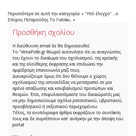
Περισσότερα σε αυτή την κατηγορία:
« "Υπό έλεγχο" ...o
Σπύρος Πεταρούδης
Το Γιατάκι.. »
Προσθήκη σχολίου
H διεύθυνση email δε θα δημοσιευθεί.
Το "VimaPoliti.gr θεωρεί αυτονόητο ότι οι αναγνώστες
του έχουν το δικαίωμα του σχολιασμού, της κριτικής
και της ελεύθερης έκφρασης και επιδιώκει την
αμφίδρομη επικοινωνία μαζί τους.
Διευκρινίζουμε όμως ότι δεν θέλουμε ο χώρος
σχολιασμού της ιστοσελίδας να μετατραπεί σε μια
αρένα απαξίωσης και κανιβαλισμού προσώπων και
θεσμών. Έτσι, επιφυλασσόμαστε του δικαιώματός μας
να μην δημοσιεύουμε σχόλια ρατσιστικού, υβριστικού,
προσβλητικού ή σεξιστικού περιεχομένου.
Τέλος, τα ενυπόγραφα άρθρα εκφράζουν το συντάκτη
τους και δε συμπίπτουν κατ' ανάγκην με την άποψη του
portal