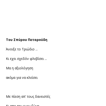
Του Σπύρου Πεταρούδη
Άνοιξε το Τριώδιο ...
Κι εχει σχεδόν φλεβίσει ...
Μα η αξιολόγηση
ακόμα για να κλείσει
Με πίεση απ' τους δανειστές
Κι απο την ευρωζώνη