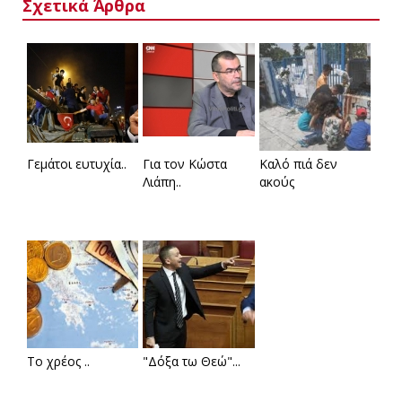
Σχετικά Άρθρα
Γεμάτοι ευτυχία..
Για τον Κώστα
Καλό πιά δεν
Λιάπη..
ακούς
Το χρέος ..
"Δόξα τω Θεώ"...