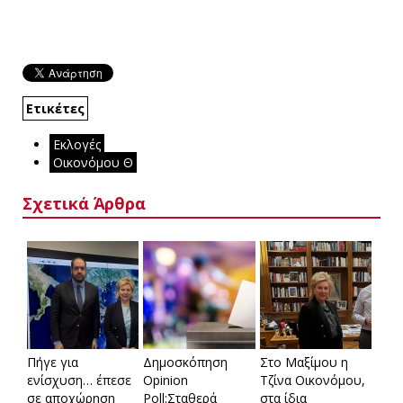
Ετικέτες
Εκλογές
Οικονόμου Θ
Σχετικά Άρθρα
Πήγε για
Δημοσκόπηση
Στο Μαξίμου η
ενίσχυση… έπεσε
Opinion
Τζίνα Οικονόμου,
σε αποχώρηση
Poll:Σταθερά
στα ίδια