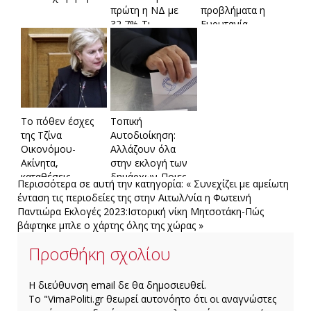
πρώτη η ΝΔ με
προβλήματα η
32,7%-Τι
Ευρυτανία
απαντούν οι
πολίτες για
Καρυστιανού,
Τσίπρα, Σαμαρά
Το πόθεν έσχες
Τοπική
της Τζίνα
Αυτοδιοίκηση:
Οικονόμου-
Αλλάζουν όλα
Ακίνητα,
στην εκλογή των
καταθέσεις,
δημάρχων-Ποιες
Περισσότερα σε αυτή την κατηγορία:
« Συνεχίζει με αμείωτη
εισοδήματα
ανατροπές φέρνει
ένταση τις περιοδείες της στην Αιτωλ/νία η Φωτεινή
το νομοσχέδιο
Παντιώρα
Εκλογές 2023:Ιστορική νίκη Μητσοτάκη-Πώς
βάφτηκε μπλε ο χάρτης όλης της χώρας »
Προσθήκη σχολίου
H διεύθυνση email δε θα δημοσιευθεί.
Το "VimaPoliti.gr θεωρεί αυτονόητο ότι οι αναγνώστες