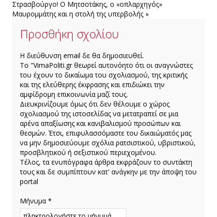
Στρασβούργο!
Ο Μητσοτάκης, ο «οπλαρχηγός»
Μαυρομμάτης και η στολή της υπερβολής »
Προσθήκη σχολίου
H διεύθυνση email δε θα δημοσιευθεί.
Το "VimaPoliti.gr θεωρεί αυτονόητο ότι οι αναγνώστες
του έχουν το δικαίωμα του σχολιασμού, της κριτικής
και της ελεύθερης έκφρασης και επιδιώκει την
αμφίδρομη επικοινωνία μαζί τους.
Διευκρινίζουμε όμως ότι δεν θέλουμε ο χώρος
σχολιασμού της ιστοσελίδας να μετατραπεί σε μια
αρένα απαξίωσης και κανιβαλισμού προσώπων και
θεσμών. Έτσι, επιφυλασσόμαστε του δικαιώματός μας
να μην δημοσιεύουμε σχόλια ρατσιστικού, υβριστικού,
προσβλητικού ή σεξιστικού περιεχομένου.
Τέλος, τα ενυπόγραφα άρθρα εκφράζουν το συντάκτη
τους και δε συμπίπτουν κατ' ανάγκην με την άποψη του
portal
Μήνυμα *