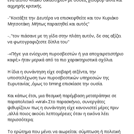
αιχμηρής κριτικής.
-"Κοιτάξτε την Δευτέρα να επισκεφθείτε και τον Κυριάκο
Μητσοτάκη .Μήπως παραιτηθεί και αυτός"
-.."τον πιάσανε με τη γίδα στην πλάτη αυτόν, δε σας αξίζει
να φωτογραφιζεστε δίπλα του"
-«Πήγε για ενίσχυση πυροσβεστών ή για αποχαιρετιστήριο
καφέ;» ήταν μερικά από τα πιο χαρακτηριστικά σχόλια.
Η ίδια η συνάντηση είχε σοβαρή ατζέντα, την
υποστελέχωση των πυροσβεστικών υπηρεσιών της
Ευρυτανίας ,όμως το timing επισκίασε την ουσία.
Και κάπως έτσι, μια θεσμική παρέμβαση μετατράπηκε σε
παραπολιτικό «viral».Στο παρασκήνιο, συνεργάτες
ψιθυρίζουν πως η συνάντηση είχε κανονιστεί μέρες πριν
,αλλά ποιος ακούει λεπτομέρειες όταν η εικόνα λέει
περισσότερα;
Το ερώτημα που μένει να αιωρείται: σύμπτωση ή πολιτική