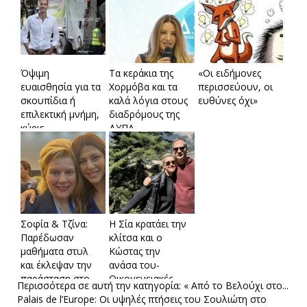
Όψιμη
Τα κεράκια της
«Οι ειδήμονες
ευαισθησία για τα
Χορμόβα και τα
περισσεύουν, οι
σκουπίδια ή
καλά λόγια στους
ευθύνες όχι»
επιλεκτική μνήμη,
διαδρόμους της
κύριε
ΔΥΠΑ
Μπακογιάννη;
Σοφία & Τζίνα:
Η Σία κρατάει την
Παρέδωσαν
κλίτσα και ο
μαθήματα στυλ
Κώστας την
και έκλεψαν την
ανάσα του-
παράσταση στο
Οικογενειακές
Περισσότερα σε αυτή την κατηγορία:
« Από το Βελούχι στο...
συνέδριο
στιγμές στα ψηλά!
Palais de l’Europe: Οι υψηλές πτήσεις του Σουλιώτη στο