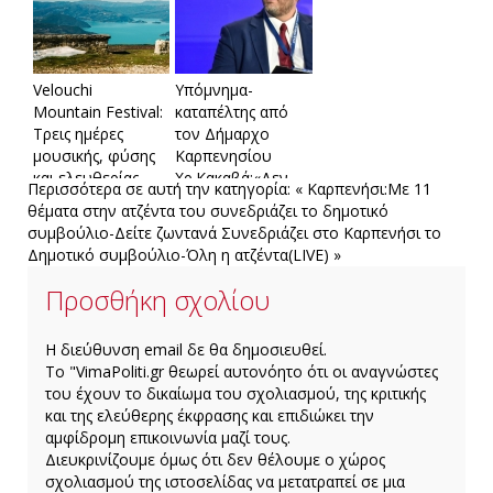
οικονομικής
επιτροπής
Velouchi
Υπόμνημα-
Mountain Festival:
καταπέλτης από
Τρεις ημέρες
τον Δήμαρχο
μουσικής, φύσης
Καρπενησίου
και ελευθερίας
Χρ.Κακαβά:«Δεν
Περισσότερα σε αυτή την κατηγορία:
« Καρπενήσι:Με 11
στο Καρπενήσι
μπορεί να
θέματα στην ατζέντα του συνεδριάζει το δημοτικό
αποφασίζει κανείς
συμβούλιο-Δείτε ζωντανά
Συνεδριάζει στο Καρπενήσι το
για την
Δημοτικό συμβούλιο-Όλη η ατζέντα(LIVE) »
Ευρυτανία, χωρίς
τους Ευρυτάνες»
Προσθήκη σχολίου
H διεύθυνση email δε θα δημοσιευθεί.
Το "VimaPoliti.gr θεωρεί αυτονόητο ότι οι αναγνώστες
του έχουν το δικαίωμα του σχολιασμού, της κριτικής
και της ελεύθερης έκφρασης και επιδιώκει την
αμφίδρομη επικοινωνία μαζί τους.
Διευκρινίζουμε όμως ότι δεν θέλουμε ο χώρος
σχολιασμού της ιστοσελίδας να μετατραπεί σε μια