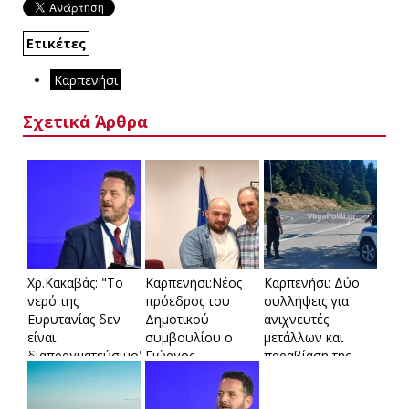
Ετικέτες
Καρπενήσι
Σχετικά Άρθρα
Xρ.Κακαβάς: "Το
Καρπενήσι:Νέος
Καρπενήσι: Δύο
νερό της
πρόεδρος του
συλλήψεις για
Ευρυτανίας δεν
Δημοτικού
ανιχνευτές
είναι
συμβουλίου ο
μετάλλων και
διαπραγματεύσιμο"-
Γιώργος
παραβίαση της
Στο στόχαστρο οι
Καρβέλης-Η
νομοθεσίας περί
..απόντες
σύνθεση της
αρχαιοτήτων