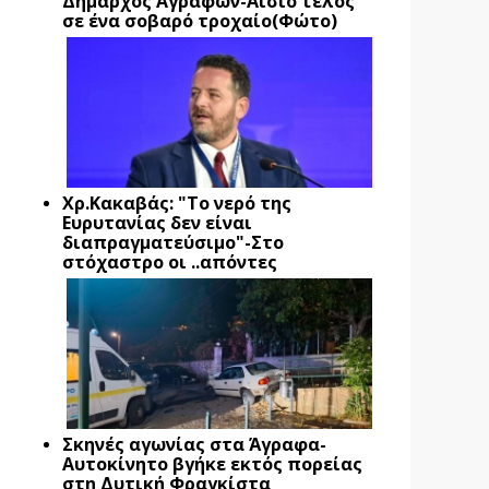
Δήμαρχος Αγράφων-Αίσιο τέλος
σε ένα σοβαρό τροχαίο(Φώτο)
Xρ.Κακαβάς: "Το νερό της
Ευρυτανίας δεν είναι
διαπραγματεύσιμο"-Στο
στόχαστρο οι ..απόντες
Σκηνές αγωνίας στα Άγραφα-
Αυτοκίνητο βγήκε εκτός πορείας
στη Δυτική Φραγκίστα