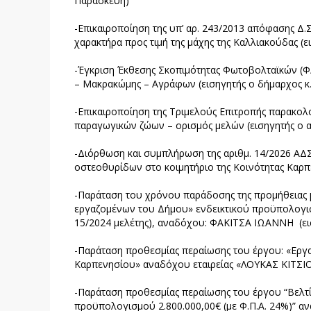
Παρασκευή)
-Επικαιροποίηση της υπ’ αρ. 243/2013 απόφασης Δ.Σ
χαρακτήρα προς τιμή της μάχης της Καλλιακούδας (
-Έγκριση Έκθεσης Σκοπιμότητας Φωτοβολταϊκών (Φ
– Μακρακώμης – Αγράφων (εισηγητής ο δήμαρχος κ
-Επικαιροποίηση της Τριμελούς Επιτροπής παρακολ
παραγωγικών ζώων – ορισμός μελών (εισηγητής ο α
-Διόρθωση και συμπλήρωση της αριθμ. 14/2026 ΑΔ
οστεοθυρίδων στο κοιμητήριο της Κοινότητας Καρπε
-Παράταση του χρόνου παράδοσης της προμήθειας με
εργαζομένων του Δήμου» ενδεικτικού προϋπολογισμο
15/2024 μελέτης), αναδόχου: ΦΑΚΙΤΣΑ ΙΩΑΝΝΗ (ει
-Παράταση προθεσμίας περαίωσης του έργου: «Εργ
Καρπενησίου» αναδόχου εταιρείας «ΛΟΥΚΑΣ ΚΙΤΣΙΟΣ
-Παράταση προθεσμίας περαίωσης του έργου “Βελτ
προϋπολογισμού 2.800.000,00€ (με Φ.Π.Α. 24%