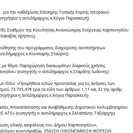
. για την καθιέρωση Επίσημης Τοπικής Εορτής Ιστορικού
εισηγήτρια η αντιδήμαρχος κ.Κόγια Παρασκευή)
/Β) Σταθμών της Κοινότητας Ανανεώσιμης Ενέργειας Καρπενησίου
.Κακαβάς Χρήστος)
ούθησης του προγράμματος διαχείρισης ανεπιτήρητων
ντιδήμαρχος κ.Κουσιαρής Σταύρος)
Σ με θέμα: Παραχώρηση δικαιωμάτων διαρκούς χρήσης
νησίου (εισηγητής ο αντιδήμαρχος κ.Σταμάτης Ιωάννης)
 τίτλο: «Προμήθεια ειδών προστασίας για τις ανάγκες των
ύ 73.735,47€ (για τα είδη των άρθρων 1,11 και 32 της αριθμ.
σηγήτρια η αντιδήμαρχος κ.Κόγια Παρασκευή)
ασίες Αποκατάστασης και Αναβάθμισης Δημοτικού Κολυμβητηρίου
 ΑΤΕ» (εισηγητής ο αντιδήμαρχος κ.Σκλαπάνης Ταξιάρχης)
ίωση οδικής ασφάλειας του Δήμου Καρπενησίου»,
)” αναδόχου κοινοπραξίας ΕΝΩΣΗ ΟΙΚΟΝΟΜΙΚΩΝ ΦΟΡΕΩΝ