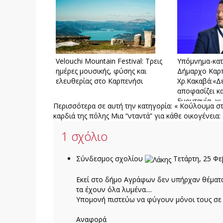
Velouchi Mountain Festival: Τρεις
Υπόμνημα-κατ
ημέρες μουσικής, φύσης και
Δήμαρχο Καρ
ελευθερίας στο Καρπενήσι
Χρ.Κακαβά:«Δ
αποφασίζει κα
Ευρυτανία, χ
Περισσότερα σε αυτή την κατηγορία:
« Κούλουμα στο
καρδιά της πόλης
Μια “νταντά” για κάθε οικογένεια:
1
σχόλιο
Σύνδεσμος σχολίου
Τετάρτη, 25 Φ
Εκεί στο δήμο Αγράφων δεν υπήρχαν θέματ
τα έχουν όλα λυμένα....
Υπομονή πιστεύω να φύγουν μόνοι τους σε δ
Aναφορά