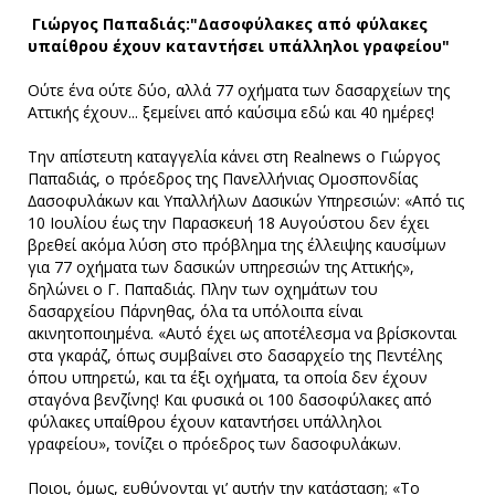
Γιώργος Παπαδιάς:"Δασοφύλακες από φύλακες
υπαίθρου έχουν καταντήσει υπάλληλοι γραφείου"
Ούτε ένα ούτε δύο, αλλά 77 οχήµατα των δασαρχείων της
Αττικής έχουν... ξεµείνει από καύσιµα εδώ και 40 ηµέρες!
Την απίστευτη καταγγελία κάνει στη Realnews o Γιώργος
Παπαδιάς, o πρόεδρος της Πανελλήνιας Οµοσπονδίας
∆ασοφυλάκων και Υπαλλήλων ∆ασικών Υπηρεσιών: «Από τις
10 Ιουλίου έως την Παρασκευή 18 Αυγούστου δεν έχει
βρεθεί ακόµα λύση στο πρόβληµα της έλλειψης καυσίµων
για 77 οχήµατα των δασικών υπηρεσιών της Αττικής»,
δηλώνει ο Γ. Παπαδιάς. Πλην των οχηµάτων του
δασαρχείου Πάρνηθας, όλα τα υπόλοιπα είναι
ακινητοποιηµένα. «Αυτό έχει ως αποτέλεσµα να βρίσκονται
στα γκαράζ, όπως συµβαίνει στο δασαρχείο της Πεντέλης
όπου υπηρετώ, και τα έξι οχήµατα, τα οποία δεν έχουν
σταγόνα βενζίνης! Και φυσικά οι 100 δασοφύλακες από
φύλακες υπαίθρου έχουν καταντήσει υπάλληλοι
γραφείου», τονίζει ο πρόεδρος των δασοφυλάκων.
Ποιοι, όµως, ευθύνονται γι’ αυτήν την κατάσταση; «Το