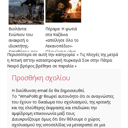
Πότε ξεκινούν οι
και Δήμου
η σορός του σε
αιτήσεις
απέτρεψε τα
χαράδρα
χειρότερα
Βιολάντα:
Πέραμα: Η φωτιά
Ενώπιον του
στα Καζάνια
ανακριτή ο
«απείλησε όλο το
ιδιοκτήτης-
Λεκανοπέδιο»-
Καταθέσεις σοκ
Ολονύχτια μάχη
Περισσότερα σε αυτή την κατηγορία:
« Τις πληγές της μετρά
και τεχνικές
με τις
η Αττική απ'την καταστροφική πυρκαγιά
Σοκ στην Πάτρα:
παραλείψεις
φλόγες(Φώτο)
Νεκρό βρέφος βρέθηκε σε παραλία »
Προσθήκη σχολίου
H διεύθυνση email δε θα δημοσιευθεί.
Το "VimaPoliti.gr θεωρεί αυτονόητο ότι οι αναγνώστες
του έχουν το δικαίωμα του σχολιασμού, της κριτικής
και της ελεύθερης έκφρασης και επιδιώκει την
αμφίδρομη επικοινωνία μαζί τους.
Διευκρινίζουμε όμως ότι δεν θέλουμε ο χώρος
σχολιασμού της ιστοσελίδας να μετατραπεί σε μια