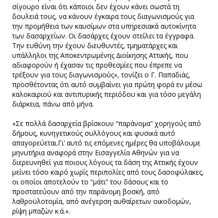
σίγουρο είναι ότι κάποιοι δεν έχουν κάνει σωστά τη
δουλειά τους, να κάνουν έγκαιρα τους διαγωνισµούς για
την προµήθεια των καυσίµων στα υπηρεσιακά αυτοκίνητα
των δασαρχείων. Οι δασάρχες έχουν στείλει τα έγγραφα.
Την ευθύνη την έχουν διευθυντές, τµηµατάρχες και
υπάλληλοι της Αποκεντρωµένης ∆ιοίκησης Αττικής, που
αδιαφορούν ή έχασαν τις προθεσµίες που έπρεπε να
τρέξουν για τους διαγωνισµούς», τονίζει ο Γ. Παπαδιάς,
προσθέτοντας ότι αυτό συµβαίνει για πρώτη φορά εν µέσω
καλοκαιριού και αντιπυρικής περιόδου και για τόσο µεγάλη
διάρκεια, πάνω από µήνα.
«Σε πολλά δασαρχεία βρίσκουν “παράνοµα” χορηγούς από
δήµους, κυνηγετικούς συλλόγους και φυσικά αυτό
απαγορεύεται.Γι’ αυτό τις επόµενες ηµέρες θα υποβάλουµε
µηνυτήρια αναφορά στην Εισαγγελία Αθηνών για να
διερευνηθεί για ποιους λόγους τα δάση της Αττικής έχουν
µείνει τόσο καιρό χωρίς περιπολίες από τους δασοφύλακες,
οι οποίοι αποτελούν το “µάτι” του δάσους και το
προστατεύουν από την παράνοµη βοσκή, από
λαθροϋλοτοµία, από ανέγερση αυθαίρετων οικοδοµών,
ρίψη µπαζών κ.ά.».