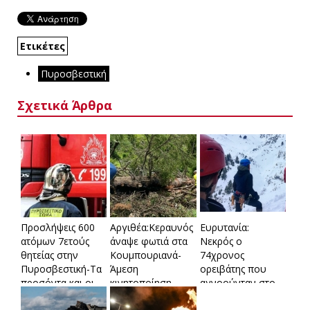
Ετικέτες
Πυροσβεστική
Σχετικά Άρθρα
Προσλήψεις 600
Aργιθέα:Κεραυνός
Ευρυτανία:
ατόμων 7ετούς
άναψε φωτιά στα
Νεκρός ο
θητείας στην
Κουμπουριανά-
74χρονος
Πυροσβεστική-Τα
Άμεση
ορειβάτης που
προσόντα και οι
κινητοποίηση
αγνοούνταν στο
προϋποθέσεις-
Πυροσβεστικής
Βελούχι-Βρέθηκε