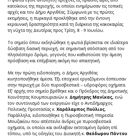
κατοίκους της περιοχής, οι οποίοι ενημέρωσαν τις τοπικές
αρχές και τον Δήμο Αργιθέας. Σύμφωνα με τις πρώτες
εκτιμήσεις, η πυρκαγιά προκλήθηκε από την έντονη
κεραυνική δραστηριότητα κατά τη διάρκεια της κακοκαιρίας
τη νύχτα της Δευτέρας προς Τρίτη, 8 - 9 Ιουνίου.
Το σημείο όπου εκδηλώθηκε η φωτιά βρίσκεται σε ιδιαίτερα
δύσβατη δασική περιοχή, σε σημαντική απόσταση από τον
πλησιέστερο δρόμο, γεγονός που καθιστούσε την άμεση
πρόσβαση και επέμβαση ακόμη πιο απαιτητική.
Με την πρώτη ειδοποίηση, ο Δήμος Αργιθέας
κινητοποιήθηκε άμεσα. Έξι εποχικοί εργαζόμενοι έσπευσαν
στην περιοχή με δύο πυροσβεστικά – υδροφόρες οχήματα.
Εξ’ αρχής στο σημείο βρέθηκε και ο Πρόεδρος της Δημοτικής
Κοινότητας Κουμπουριανών κ.
Δημήτρης Μανίκας,
ενώ
τον συντονισμό των ενεργειών είχε ο Αντιδήμαρχος
Πολιτικής Προστασίας κ.
Χαράλαμπος Πούλιος.
Παράλληλα, ειδοποιήθηκε η Πυροσβεστική Υπηρεσία
Μουζακίου που απέστειλε άνδρες με πυροσβεστικά
οχήματα, οι οποίοι και ανέλαβαν εκτεταμένη δράση επί
τόπου, υπό τις οδηγίες του Διοικητή κ.
Θεόδωρου Πάντου