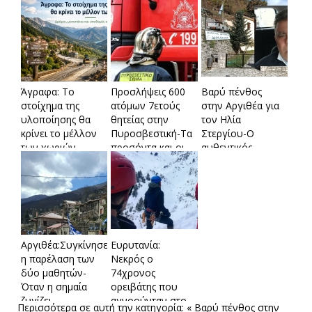
Άγραφα: Το
Προσλήψεις 600
Βαρύ πένθος
στοίχημα της
ατόμων 7ετούς
στην Αργιθέα για
υλοποίησης θα
θητείας στην
τον Ηλία
κρίνει το μέλλον
Πυροσβεστική-Τα
Στεργίου-Ο
των χωριών-
προσόντα και οι
αυθεντικός
Δρόμοι,
προϋποθέσεις-
εργάτης της
μονοπάτια και
Πότε ξεκινούν οι
αυτοδιοίκησης
υποδομές στο
αιτήσεις
που άφησε
επίκεντρο
ανεξίτηλο
αποτύπωμα
Αργιθέα:Συγκίνησε
Ευρυτανία:
η παρέλαση των
Νεκρός ο
δύο μαθητών-
74χρονος
Όταν η σημαία
ορειβάτης που
ζυγίζει
αγνοούνταν στο
Περισσότερα σε αυτή την κατηγορία:
« Βαρύ πένθος στην