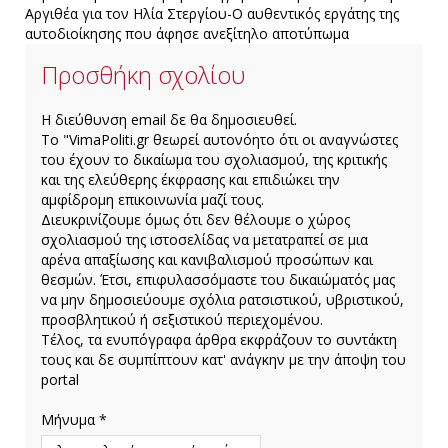
περισσότερο από
Βελούχι-Βρέθηκε
Αργιθέα για τον Ηλία Στεργίου-Ο αυθεντικός εργάτης της
την εγκατάλειψη
η σορός του σε
αυτοδιοίκησης που άφησε ανεξίτηλο αποτύπωμα
χαράδρα
Προσθήκη σχολίου
H διεύθυνση email δε θα δημοσιευθεί.
Το "VimaPoliti.gr θεωρεί αυτονόητο ότι οι αναγνώστες
του έχουν το δικαίωμα του σχολιασμού, της κριτικής
και της ελεύθερης έκφρασης και επιδιώκει την
αμφίδρομη επικοινωνία μαζί τους.
Διευκρινίζουμε όμως ότι δεν θέλουμε ο χώρος
σχολιασμού της ιστοσελίδας να μετατραπεί σε μια
αρένα απαξίωσης και κανιβαλισμού προσώπων και
θεσμών. Έτσι, επιφυλασσόμαστε του δικαιώματός μας
να μην δημοσιεύουμε σχόλια ρατσιστικού, υβριστικού,
προσβλητικού ή σεξιστικού περιεχομένου.
Τέλος, τα ενυπόγραφα άρθρα εκφράζουν το συντάκτη
τους και δε συμπίπτουν κατ' ανάγκην με την άποψη του
portal
Μήνυμα *