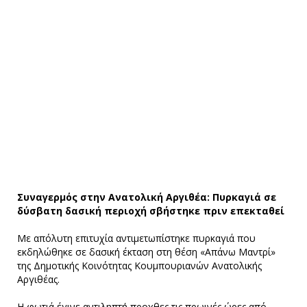
Συναγερμός στην Ανατολική Αργιθέα: Πυρκαγιά σε
δύσβατη δασική περιοχή σβήστηκε πριν επεκταθεί
Με απόλυτη επιτυχία αντιμετωπίστηκε πυρκαγιά που
εκδηλώθηκε σε δασική έκταση στη θέση «Απάνω Μαντρί»
της Δημοτικής Κοινότητας Κουμπουριανών Ανατολικής
Αργιθέας.
Η φωτιά έγινε αντιληπτή προχθες τις πρωινές ώρες από