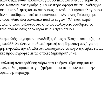
λικών δεξαμενών, προϋπολογισμού περίπου 979.000 ευρώ, το
δεν υλοποιήθηκε εγκαίρως. Το δεύτερο αφορά πέντε μελέτες για
σε 19 κοινότητες και 46 οικισμούς, συνολικού προϋπολογισμού
– δεν κατατέθηκαν ποτέ στο πρόγραμμα «Αντώνης Τρίτσης», με
 τους. «Από ένα συνολικό πακέτο έργων 17,1 εκατ. ευρώ
ιστικά, υποστηρίζοντας ότι, υπό φυσιολογικές συνθήκες, το
υταίο στάδιο ενός ολοκληρωμένου σχεδιασμού.
μπαλής επιχειρεί να αναδείξει, όπως ο ίδιος υποστηρίζει, τις
 παράλληλα έντονη πολιτική κριτική στη δημοτική αρχή για τη
μή, εκφράζει την ελπίδα ότι τουλάχιστον το έργο της τηλεμετρίας
ικές προδιαγραφές με τις οποίες δημοπρατήθηκε.
πολιτική αντιπαράθεση γύρω από τα έργα ύδρευσης και τη
ων, καθώς πρόκειται για ζητήματα που αφορούν άμεσα την
ρεία της περιοχής.