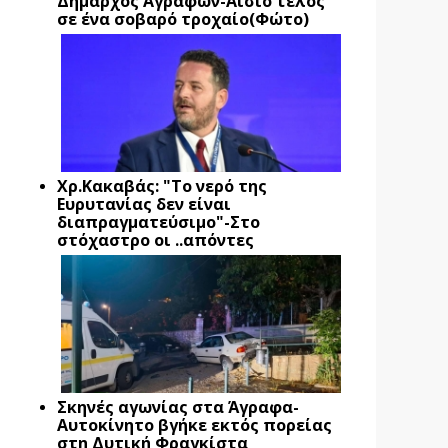
Δήμαρχος Αγράφων-Αίσιο τέλος
σε ένα σοβαρό τροχαίο(Φώτο)
Xρ.Κακαβάς: "Το νερό της
Ευρυτανίας δεν είναι
διαπραγματεύσιμο"-Στο
στόχαστρο οι ..απόντες
Σκηνές αγωνίας στα Άγραφα-
Αυτοκίνητο βγήκε εκτός πορείας
στη Δυτική Φραγκίστα