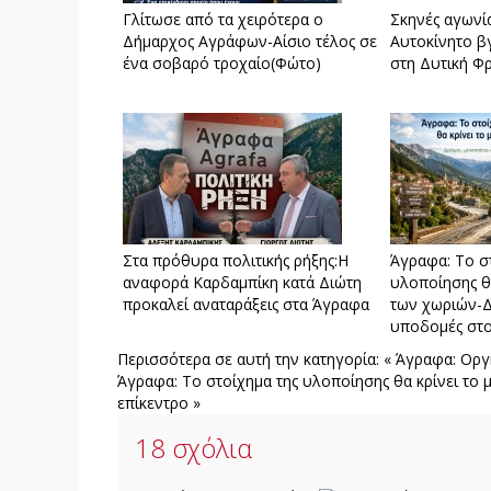
Γλίτωσε από τα χειρότερα ο
Σκηνές αγωνί
Δήμαρχος Αγράφων-Αίσιο τέλος σε
Αυτοκίνητο β
ένα σοβαρό τροχαίο(Φώτο)
στη Δυτική Φ
Στα πρόθυρα πολιτικής ρήξης:Η
Άγραφα: Το σ
αναφορά Καρδαμπίκη κατά Διώτη
υλοποίησης θ
προκαλεί αναταράξεις στα Άγραφα
των χωριών-Δ
υποδομές στο
Περισσότερα σε αυτή την κατηγορία:
« Άγραφα: Οργ
Άγραφα: Το στοίχημα της υλοποίησης θα κρίνει το
επίκεντρο »
18
σχόλια