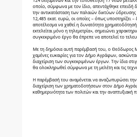
124 δεξαμενών και την τοποθέτηση 17 νέων μεταλ
οποίο, σύμφωνα με τον ίδιο, απεντάχθηκε επειδή 
την αντικατάσταση των παλαιών δικτύων ύδρευσης 
12,485 εκατ. ευρώ, οι οποίες – όπως υποστηρίζει 
αποτέλεσμα να χαθεί η δυνατότητα χρηματοδότησής
εκτελείται μόνο η τηλεμετρία», σημειώνει χαρακτηρ
συγκεκριμένο έργο θα έπρεπε να αποτελεί το τελε
Με τη δημόσια αυτή παρέμβασή του, ο Θεόδωρος Μπα
χαμένες ευκαιρίες για τον Δήμο Αγράφων, ασκώντας
διαχείριση των συγκεκριμένων έργων. Την ίδια στιγ
θα ολοκληρωθεί σύμφωνα με τη μελέτη και τις τεχν
Η παρέμβασή του αναμένεται να αναζωπυρώσει την 
διαχείριση των χρηματοδοτήσεων στον Δήμο Αγράφ
καθημερινότητα των πολιτών και την αναπτυξιακή πο