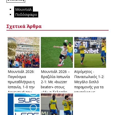
Μουντιαλ
Ποδόσφαιρο
Σχετικά Άρθρα
Μουντιάλ 2026:
Μουντιάλ 2026 –
Ατρόμητος -
Παγκόσμια
Βραζιλία-Ιαπωνία
Παναιτωλικός 1-2:
πρωταθλήτρια η
2-1: Με «buzzer
Μεγάλο διπλό
Ισπανία, 1-0 την
beater» στους
παραμονής για τα
Αργεντινή του
«16» η Σελεσάο
καναρίνια με
Μέσι
ανατροπή