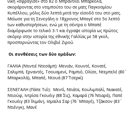
νίκη «σφράγισε» στο 82΄ ο Μπράντλεϊ Μπαρκολά,
σκοράροντας στο ντεμπούτο του σε ματς Παγκοσμίου
Κυπέλλου, μόλις δύο λεπτά μετά την είσοδό του στο ματς.
Μείωσε για τη Σενεγάλη ο 18χρονος Μπαγέ στο 5ο λεπτό
των καθυστερήσεων, ενώ με τη σέντρα ο Μπαπέ
διαμόρφωσε το τελικό 3-1 και έγραψε ιστορία ως πρώτος
σκόρερ στην ιστορία της εθνικής Γαλλίας με 58 γκολ,
προσπερνώντας τον Ολιβιέ Ζιρού.
Οι συνθέσεις των δύο ομάδων:
ΓΑΛΛΙΑ (Ντιντιέ Ντεσάμπ): Μενιάν, Κουντέ, Κονατέ,
Σαλιμπά, Ερναντές, Τσουαμενί, Ραμπιό, Ολίσε, Ντεμπελέ (80΄
Μπαρκολά), Μπαπέ, Ντουά (87΄ Τσερκί)
ΣΕΝΕΓΑΛΗ (Πάπε Τιό): Μεντί, Ντιάτα, Κουλιμπαλί, Νιακατέ,
Ντιούφ, Ιντρίσα Γκουέιγ (88΄ Σις), Καμαρά (76΄ Ντιαρά), Παπέ
Γκουέιγ (83΄ Ιλιμάν), Ισμαϊλα Σαρ (76΄ Μπαγέ), Τζάκσον (83΄
Ντιένγκ), Μανέ