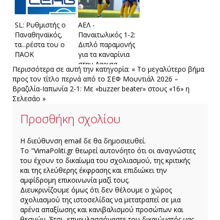
SL: Ρυθμιστής ο
ΑΕΛ -
Παναθηναϊκός,
Παναιτωλικός 1-2:
τα...ρέστα του ο
Διπλό παραμονής
ΠΑΟK
για τα καναρίνια
στην Λαρισα
Περισσότερα σε αυτή την κατηγορία:
« Tο μεγαλύτερο βήμα
προς τον τίτλο περνά από το ΣΕΦ
Μουντιάλ 2026 –
Βραζιλία-Ιαπωνία 2-1: Με «buzzer beater» στους «16» η
Σελεσάο »
Προσθήκη σχολίου
H διεύθυνση email δε θα δημοσιευθεί.
Το "VimaPoliti.gr θεωρεί αυτονόητο ότι οι αναγνώστες
του έχουν το δικαίωμα του σχολιασμού, της κριτικής
και της ελεύθερης έκφρασης και επιδιώκει την
αμφίδρομη επικοινωνία μαζί τους.
Διευκρινίζουμε όμως ότι δεν θέλουμε ο χώρος
σχολιασμού της ιστοσελίδας να μετατραπεί σε μια
αρένα απαξίωσης και κανιβαλισμού προσώπων και
θεσμών. Έτσι, επιφυλασσόμαστε του δικαιώματός μας