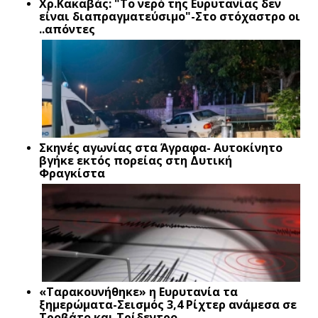
Xρ.Κακαβάς: "Το νερό της Ευρυτανίας δεν
είναι διαπραγματεύσιμο"-Στο στόχαστρο οι
..απόντες
Σκηνές αγωνίας στα Άγραφα- Αυτοκίνητο
βγήκε εκτός πορείας στη Δυτική
Φραγκίστα
«Ταρακουνήθηκε» η Ευρυτανία τα
ξημερώματα-Σεισμός 3,4 Ρίχτερ ανάμεσα σε
Τροβάτο και Τρίδεντρο