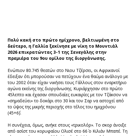
Πολύ κακή στο πρώτο ημίχρονο, βελτιωμένη στο
δεύτερο, η Γαλλία ξεκίνησε με νίκη το Μουντιάλ
2026 επικρατώντας 3-1 της Σενεγάλης στην
πρεμιέρα του 9ου ομίλου της διοργάνωσης.
Ενώπιον 80.745 θεατών στο Νιου Τζέρσει, οι Αφρικανοί
έδειξαν ότι μπορούσαν να πετύχουν ένα θαύμα ανάλογο με
του 2002 όταν είχαν νικήσει τους Γάλλους στον εναρκτήριο
αγώνα εκείνης της διοργάνωσης. Κυριάρχησαν στο πρώτο
45λεπτο και έχασαν σπουδαίες ευκαιρίες με τον Τζάκσον να
«σημαδεύει» το δοκάρι στο 30΄ και τον Σαρ να αστοχεί από
το ύψος της μικρής περιοχής στο τέλος του ημιχρόνου
(45+6΄).
Η συνέχεια, όμως, ανήκε στους «τρικολόρ». Το σκορ άνοιξε
από ασίστ του κορυφαίου Ολισέ στο 66΄ ο Κιλιάν Μπαπέ. Τη