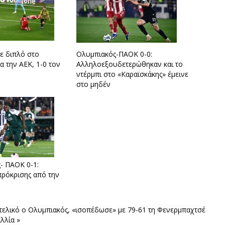
με διπλό στο
Ολυμπιακός-ΠΑΟΚ 0-0:
α την ΑΕΚ, 1-0 τον
Αλληλοεξουδετερώθηκαν και το
ντέρμπι στο «Καραϊσκάκης» έμεινε
στο μηδέν
- ΠΑΟΚ 0-1:
ρόκρισης από την
ν τελικό ο Ολυμπιακός, «ισοπέδωσε» με 79-61 τη Φενερμπαχτσέ
λλία »