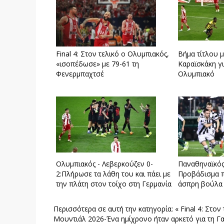
Final 4: Στον τελικό ο Ολυμπιακός,
Βήμα τίτλου 
«ισοπέδωσε» με 79-61 τη
Καραϊσκάκη γι
Φενερμπαχτσέ
Ολυμπιακό
Ολυμπιακός - Λεβερκούζεν 0-
Παναθηναϊκός
2:Πλήρωσε τα λάθη του και πάει με
Προβάδισμα π
την πλάτη στον τοίχο στη Γερμανία
άσπρη βούλα
Περισσότερα σε αυτή την κατηγορία:
« Final 4: Στο
Μουντιάλ 2026-Ένα ημίχρονο ήταν αρκετό για τη Γα