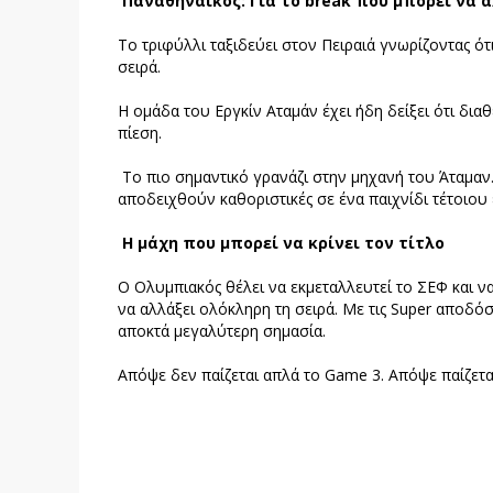
Παναθηναϊκός: Για το break που μπορεί να 
Το τριφύλλι ταξιδεύει στον Πειραιά γνωρίζοντας ότ
σειρά.
Η ομάδα του Εργκίν Αταμάν έχει ήδη δείξει ότι διαθ
πίεση.
Το πιο σημαντικό γρανάζι στην μηχανή του Άταμαν. 
αποδειχθούν καθοριστικές σε ένα παιχνίδι τέτοιου
Η μάχη που μπορεί να κρίνει τον τίτλο
Ο Ολυμπιακός θέλει να εκμεταλλευτεί το ΣΕΦ και ν
να αλλάξει ολόκληρη τη σειρά. Με τις Super αποδόσε
αποκτά μεγαλύτερη σημασία.
Απόψε δεν παίζεται απλά το Game 3. Απόψε παίζετα