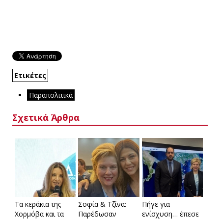
Ετικέτες
Παραπολιτικά
Σχετικά Άρθρα
Τα κεράκια της
Σοφία & Τζίνα:
Πήγε για
Χορμόβα και τα
Παρέδωσαν
ενίσχυση… έπεσε