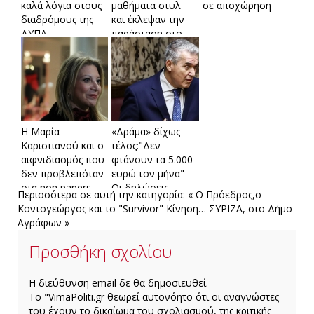
καλά λόγια στους
μαθήματα στυλ
σε αποχώρηση
διαδρόμους της
και έκλεψαν την
ΔΥΠΑ
παράσταση στο
συνέδριο
Η Μαρία
«Δράμα» δίχως
Καριστιανού και ο
τέλος:"Δεν
αιφνιδιασμός που
φτάνουν τα 5.000
δεν προβλεπόταν
ευρώ τον μήνα"-
στα non papers
Οι δηλώσεις
Περισσότερα σε αυτή την κατηγορία:
« Ο Πρόεδρος,ο
Κυριαζίδη που
Κοντογεώργος και το "Survivor"
Κίνηση… ΣΥΡΙΖΑ, στο Δήμο
άναψαν φωτιές
Αγράφων »
Προσθήκη σχολίου
H διεύθυνση email δε θα δημοσιευθεί.
Το "VimaPoliti.gr θεωρεί αυτονόητο ότι οι αναγνώστες
του έχουν το δικαίωμα του σχολιασμού, της κριτικής