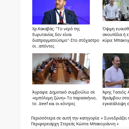
Xρ.Κακαβάς: "Το νερό της
Όψιμη ευαισθ
Ευρυτανίας δεν είναι
σκουπίδια ή ε
διαπραγματεύσιμο"-Στο στόχαστρο
κύριε Μπακογ
οι ..απόντες
Άγραφα: Δημοτικό συμβούλιο σε
Άρης Τασιός:
«εμπόλεμη ζώνη»-Το παρασκήνιο,
θριάμβου στα
το ..beef και οι κόντρες
εγκατάλειψη 
Περισσότερα σε αυτή την κατηγορία:
« Συνεδριάζει 
Περιφερειάρχη Στερεάς Κώστα Μπακογιάννη »