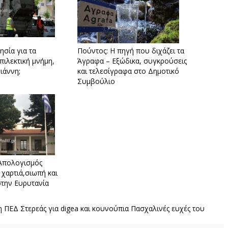
ησία για τα
Πούντος: Η πηγή που διχάζει τα
πιλεκτική μνήμη,
Άγραφα – Εξώδικα, συγκρούσεις
ιάννη;
και τελεσίγραφα στο Δημοτικό
Συμβούλιο
 Απολογισμός
 χαρτιά,σιωπή και
στην Ευρυτανία
η ΠΕΔ Στερεάς για digea και κουνούπια
Πασχαλινές ευχές του