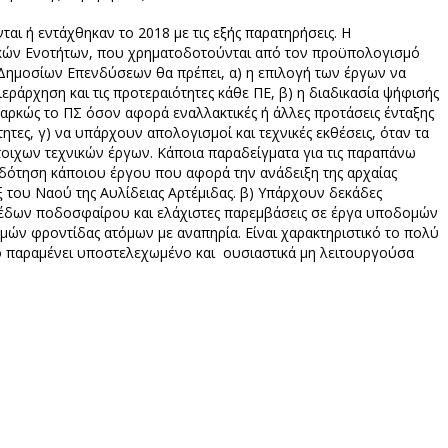
αι ή εντάχθηκαν το 2018 με τις εξής παρατηρήσεις. Η
ών Ενοτήτων, που χρηματοδοτούνται από τον προϋπολογισμό
 Δημοσίων Επενδύσεων θα πρέπει, α) η επιλογή των έργων να
εράρχηση και τις προτεραιότητες κάθε ΠΕ, β) η διαδικασία ψήφισής
επαρκώς το ΠΣ όσον αφορά εναλλακτικές ή άλλες προτάσεις ένταξης
ητες, γ) να υπάρχουν απολογισμοί και τεχνικές εκθέσεις, όταν τα
οιχων τεχνικών έργων. Κάποια παραδείγματα για τις παραπάνω
οδότηση κάποιου έργου που αφορά την ανάδειξη της αρχαίας
 του Ναού της Αυλίδειας Αρτέμιδας. β) Υπάρχουν δεκάδες
ηπέδων ποδοσφαίρου και ελάχιστες παρεμβάσεις σε έργα υποδομών
δομών φροντίδας ατόμων με αναπηρία. Είναι χαρακτηριστικό το πολύ
ίο παραμένει υποστελεχωμένο και ουσιαστικά μη λειτουργούσα