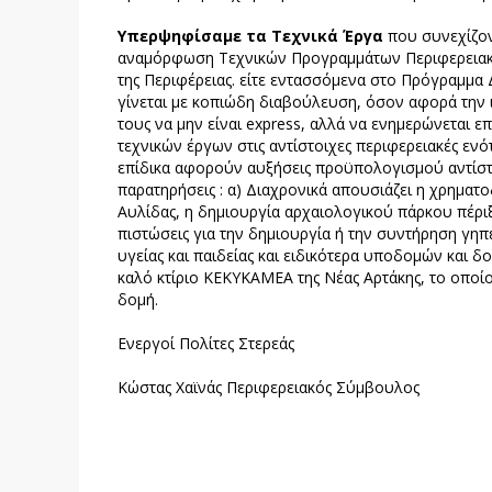
Υπερψηφίσαμε τα Τεχνικά Έργα
που συνεχίζοντ
αναμόρφωση Τεχνικών Προγραμμάτων Περιφερειακ
της Περιφέρειας. είτε εντασσόμενα στο Πρόγραμμα
γίνεται με κοπιώδη διαβούλευση, όσον αφορά την ι
τους να μην είναι express, αλλά να ενημερώνεται 
τεχνικών έργων στις αντίστοιχες περιφερειακές ενότ
επίδικα αφορούν αυξήσεις προϋπολογισμού αντίστ
παρατηρήσεις : α) Διαχρονικά απουσιάζει η χρηματ
Αυλίδας, η δημιουργία αρχαιολογικού πάρκου πέριξ
πιστώσεις για την δημιουργία ή την συντήρηση γ
υγείας και παιδείας και ειδικότερα υποδομών και 
καλό κτίριο ΚΕΚΥΚΑΜΕΑ της Νέας Αρτάκης, το οπο
δομή.
Ενεργοί Πολίτες Στερεάς
Κώστας Χαϊνάς Περιφερειακός Σύμβουλος