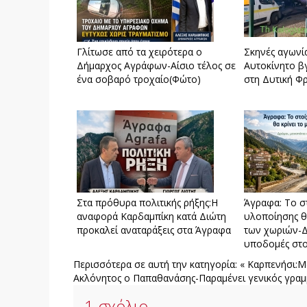
Γλίτωσε από τα χειρότερα ο
Σκηνές αγωνί
Δήμαρχος Αγράφων-Αίσιο τέλος σε
Αυτοκίνητο β
ένα σοβαρό τροχαίο(Φώτο)
στη Δυτική Φ
Στα πρόθυρα πολιτικής ρήξης:Η
Άγραφα: Το σ
αναφορά Καρδαμπίκη κατά Διώτη
υλοποίησης θ
προκαλεί αναταράξεις στα Άγραφα
των χωριών-Δ
υποδομές στο
Περισσότερα σε αυτή την κατηγορία:
« Καρπενήσι:Μ
Ακλόνητος ο Παπαθανάσης-Παραμένει γενικός γραμ
1
σχόλιο