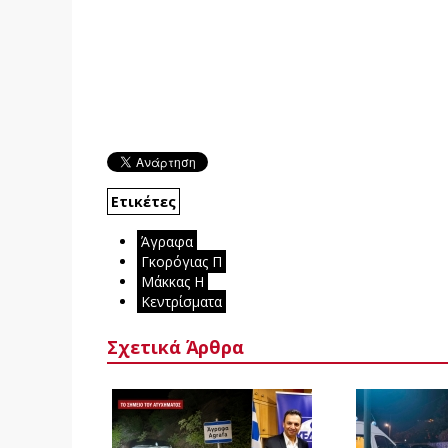
Ετικέτες
Άγραφα
Γκορόγιας Π
Μάκκας Η
Κεντρίσματα
Σχετικά Άρθρα