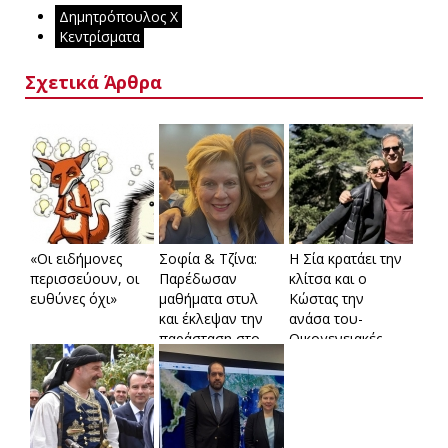
Δημητρόπουλος Χ
Κεντρίσματα
Σχετικά Άρθρα
«Οι ειδήμονες
Σοφία & Τζίνα:
Η Σία κρατάει την
περισσεύουν, οι
Παρέδωσαν
κλίτσα και ο
ευθύνες όχι»
μαθήματα στυλ
Κώστας την
και έκλεψαν την
ανάσα του-
παράσταση στο
Οικογενειακές
συνέδριο
στιγμές στα ψηλά!