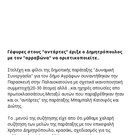
Γέφυρες στους "αντάρτες" έριξε ο Δημητρόπουλος
με τον "αρραβώνα" να οριστικοποιείτε..
Στελέχη και φίλοι της δημοτικής παράταξης "Δυναμική
Συνεργασία" για τον δήμο Αγράφων συναντήθηκαν την
Παρασκευή στην Παλαιοκατούνα με σχετικά ικανοποιητική
συμμετοχή(20-30 άτομα) αλλά ...και ηχηρές απουσίες απο
πρωτοκλασσάτους.Μεταξύ αυτών που παραβρέθηκαν ήταν
και οι "αντάρτες" της παράταξης Μπαμπαλή Κατσιφός και
Διώτης.
Το ..μενού της συζήτησης είχε απο ότι μάθαμε χαλαρή
συζήτηση των μελών της παράταξης με τον επικεφαλή
Χρήστο Δημητρόπουλο, κρασάκι, σχεδιασμός για τις