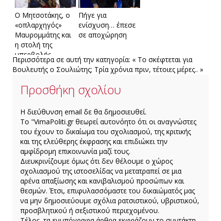
Ο Μητσοτάκης, ο
Πήγε για
«οπλαρχηγός»
ενίσχυση… έπεσε
Μαυρομμάτης και
σε αποχώρηση
η στολή της
υπερβολής
Περισσότερα σε αυτή την κατηγορία:
« Το σκέφτεται για
Βουλευτής ο Σουλιώτης;
Τρία χρόνια πριν, τέτοιες μέρες.. »
Προσθήκη σχολίου
H διεύθυνση email δε θα δημοσιευθεί.
Το "VimaPoliti.gr θεωρεί αυτονόητο ότι οι αναγνώστες
του έχουν το δικαίωμα του σχολιασμού, της κριτικής
και της ελεύθερης έκφρασης και επιδιώκει την
αμφίδρομη επικοινωνία μαζί τους.
Διευκρινίζουμε όμως ότι δεν θέλουμε ο χώρος
σχολιασμού της ιστοσελίδας να μετατραπεί σε μια
αρένα απαξίωσης και κανιβαλισμού προσώπων και
θεσμών. Έτσι, επιφυλασσόμαστε του δικαιώματός μας
να μην δημοσιεύουμε σχόλια ρατσιστικού, υβριστικού,
προσβλητικού ή σεξιστικού περιεχομένου.
Τέλος, τα ενυπόγραφα άρθρα εκφράζουν το συντάκτη