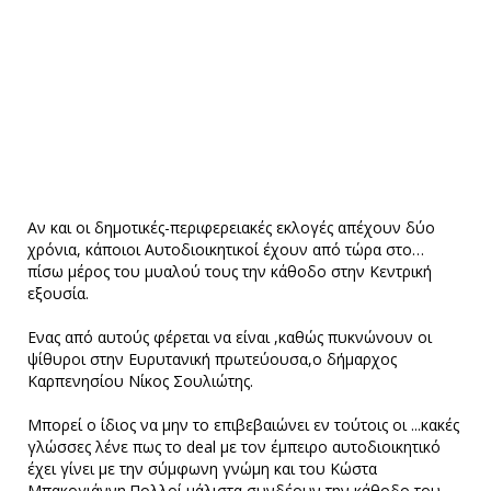
Αν και οι δηµοτικές-περιφερειακές εκλογές απέχουν δύο
χρόνια, κάποιοι Αυτοδιοικητικοί έχουν από τώρα στο…
πίσω µέρος του µυαλού τους την κάθοδο στην Κεντρική
εξουσία.
Ενας από αυτούς φέρεται να είναι ,καθώς πυκνώνουν οι
ψίθυροι στην Ευρυτανική πρωτεύουσα,ο δήμαρχος
Καρπενησίου Νίκος Σουλιώτης.
Μπορεί ο ίδιος να μην το επιβεβαιώνει εν τούτοις οι ...κακές
γλώσσες λένε πως το deal με τον έμπειρο αυτοδιοικητικό
έχει γίνει με την σύμφωνη γνώμη και του Κώστα
Μπακογιάννη.Πολλοί μάλιστα συνδέουν την κάθοδο του