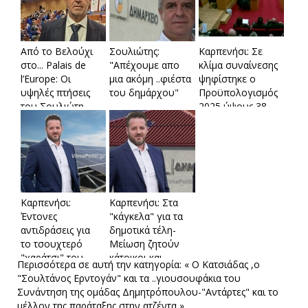
Από το Βελούχι
Σουλιώτης:
Καρπενήσι: Σε
στο... Palais de
"Aπέχουμε απο
κλίμα συναίνεσης
l’Europe: Οι
μια ακόμη ..φιέστα
ψηφίστηκε ο
υψηλές πτήσεις
του δημάρχου"
Προϋπολογισμός
του Σουλιώτη
2025 ύψους 38
στο
εκ.ευρώ
Στρασβούργο!
Καρπενήσι:
Καρπενήσι: Στα
Έντονες
"κάγκελα" για τα
αντιδράσεις για
δημοτικά τέλη-
το τσουχτερό
Μείωση ζητούν
"χαράτσι" του
κάτοικοι και
Περισσότερα σε αυτή την κατηγορία:
« Ο Κατσιάδας ,ο
δήμου στα
αντιπολίτευση
"Σουλτάνος Ερντογάν" και τα ..γιουσουφάκια του
φωτοβολταικά
Συνάντηση της ομάδας Δημητρόπουλου-"Αντάρτες" και το
μέλλον της παράταξης στην ατζέντα »