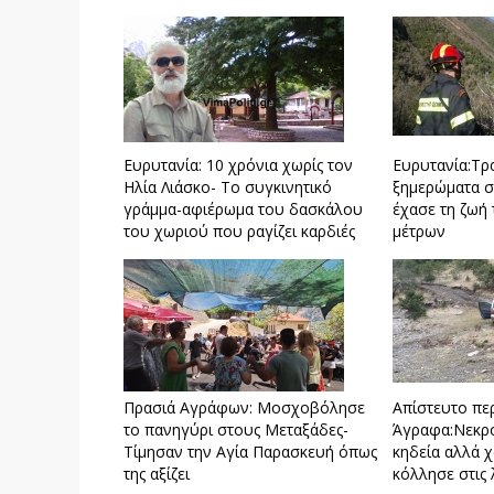
Ευρυτανία: 10 χρόνια χωρίς τον
Ευρυτανία:Τρ
Ηλία Λιάσκο- Το συγκινητικό
ξημερώματα σ
γράμμα-αφιέρωμα του δασκάλου
έχασε τη ζωή
του χωριού που ραγίζει καρδιές
μέτρων
Πρασιά Αγράφων: Μοσχοβόλησε
Απίστευτο περ
το πανηγύρι στους Μεταξάδες-
Άγραφα:Nεκρο
Tίμησαν την Αγία Παρασκευή όπως
κηδεία αλλά 
της αξίζει
κόλλησε στις