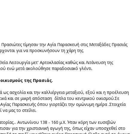
ι Πρασιώτες τίμησαν την Αγία Παρασκευή στις Μεταξάδες Πρασιάς
έρχονται για να προσκυνήσουν τη χάρη της.
ία Λειτουργία μετ' Αρτοκλασίας καθώς και Λιτάνευση της
ριού ενώ μετά ακολούθησε παραδοσιακό γλέντι.
οικισμούς της Πρασιάς.
ά ως ασχολία και την καλλιέργεια μεταξιού, εξού και η προέλευση
τικά και σε μικρή απόσταση δίπλα του κεντρικού οικισμού.Σε
ς Αγίας Παρασκευής όπου γιορτάζει την ομώνυμη ημέρα .Στοιχεία
 να μας το στείλει.
ορίας... Αντωνίνου 138 - 160 μ.Χ. Ήταν κόρη των ευσεβών
τισαν για την χριστιανική αγωγή της, όπως είχαν υποσχεθεί στο