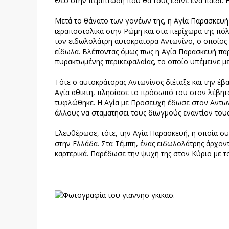
Θεό στην περίπτωση που θα τους έδινε ένα παιδί. 
Μετά το θάνατο των γονέων της, η Αγία Παρασκευή
ιεραποστολικά στην Ρώμη και στα περίχωρα της πό
τον ειδωλολάτρη αυτοκράτορα Αντωνίνο, ο οποίος 
είδωλα. Βλέποντας όμως πως η Αγία Παρασκευή παρ
πυρακτωμένης περικεφαλαίας, το οποίο υπέμεινε με
Τότε ο αυτοκράτορας Αντωνίνος διέταξε και την έβα
Αγία άθικτη, πλησίασε το πρόσωπό του στον λέβητα,
τυφλώθηκε. Η Αγία με Προσευχή έδωσε στον Αντωνί
άλλους να σταματήσει τους διωγμούς εναντίον τους
Ελευθέρωσε, τότε, την Αγία Παρασκευή, η οποία συ
στην Ελλάδα. Στα Τέμπη, ένας ειδωλολάτρης άρχοντ
καρτερικά. Παρέδωσε την ψυχή της στον Κύριο με 