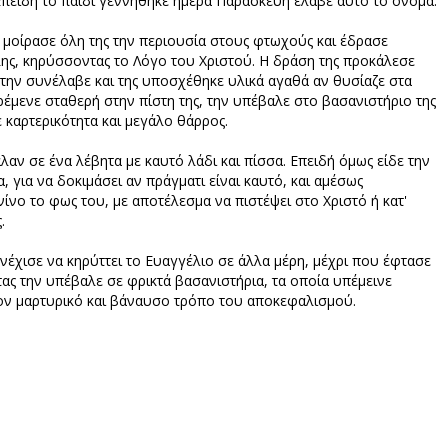
Επειδή το παιδί γεννήθηκε ημέρα Παρασκευή έλαβε αυτό το όνομα.
 μοίρασε όλη της την περιουσία στους φτωχούς και έδρασε
λης, κηρύσσοντας το Λόγο του Χριστού. Η δράση της προκάλεσε
την συνέλαβε και της υποσχέθηκε υλικά αγαθά αν θυσίαζε στα
έμενε σταθερή στην πίστη της, την υπέβαλε στο βασανιστήριο της
 καρτερικότητα και μεγάλο θάρρος.
λαν σε ένα λέβητα με καυτό λάδι και πίσσα. Επειδή όμως είδε την
 για να δοκιμάσει αν πράγματι είναι καυτό, και αμέσως
νο το φως του, με αποτέλεσμα να πιστέψει στο Χριστό ή κατ'
.
νέχισε να κηρύττει το Ευαγγέλιο σε άλλα μέρη, μέχρι που έφτασε
ας την υπέβαλε σε φρικτά βασανιστήρια, τα οποία υπέμεινε
τον μαρτυρικό και βάναυσο τρόπο του αποκεφαλισμού.