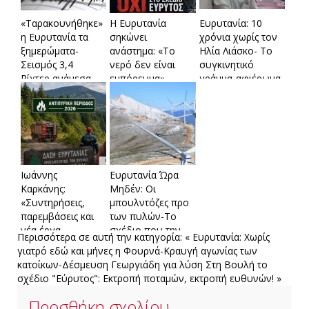
«Ταρακουνήθηκε»
Η Ευρυτανία
Ευρυτανία: 10
η Ευρυτανία τα
σηκώνει
χρόνια χωρίς τον
ξημερώματα-
ανάστημα: «Το
Ηλία Λιάσκο- Το
Σεισμός 3,4
νερό δεν είναι
συγκινητικό
Ρίχτερ ανάμεσα
εμπόρευμα»
γράμμα-αφιέρωμα
σε Τροβάτο και
του δασκάλου
Τρίδεντρο
του χωριού που
ραγίζει καρδιές
Ιωάννης
Ευρυτανία Ώρα
Καρκάνης:
Μηδέν: Οι
«Συντηρήσεις,
μπουλντόζες προ
παρεμβάσεις και
των πυλών-Το
νέα έργα
σχέδιο που την
Περισσότερα σε αυτή την κατηγορία:
« Ευρυτανία: Χωρίς
ενισχύουν την
μετατρέπει σε
γιατρό εδώ και μήνες η Φουρνά-Κραυγή αγωνίας των
αντιπυρική
βιομηχανική ζώνη
κατοίκων-Δέσμευση Γεωργιάδη για λύση
Στη Βουλή το
θωράκιση της
σχέδιο "Εύρυτος": Εκτροπή ποταμών, εκτροπή ευθυνών! »
Ευρυτανίας»
Προσθήκη σχολίου