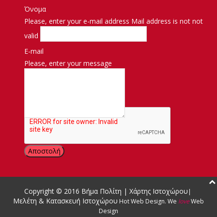
Όνομα
Please, enter your e-mail address
Mail address is not not
valid
E-mail
Please, enter your message
Μήνυμα
Copyright © 2016
Βήμα Πολίτη
|
Χάρτης Ιστοχώρου
|
Μελέτη & Κατασκευή Ιστοχώρου
Hot Web Design
.
We
love
Web
Design