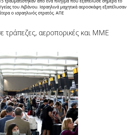
15 τραυματίστηκαν από ένα πλήγμα που εξαπέλυσε σήμερα το
 Υγείας του Λιβάνου. Ισραηλινά μαχητικά αεροσκάφη εξαπέλυσαν
τερα ο ισραηλινός στρατός. AΠΕ
σε τράπεζες, αεροπορικές και ΜΜΕ