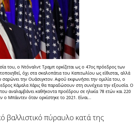
σία του, ο Ντόναλντ Τραμπ ορκίζεται ως ο 47ος πρόεδρος των
οποιηθεί, όχι στα σκαλοπάτια του Καπιτωλίου ως είθισται, αλλά
 σαρώνει την Ουάσιγκτον. Αφού εκφωνήσει την ομιλία του, ο
όεδρος Κάμαλα Χάρις θα παραδώσουν στη συνέχεια την εξουσία. Ο
 που αναλαμβάνει καθήκοντα προέδρου σε ηλικία 78 ετών και 220
αν ο Μπάιντεν όταν ορκίστηκε το 2021. Είναι…
ό βαλλιστικό πύραυλο κατά της