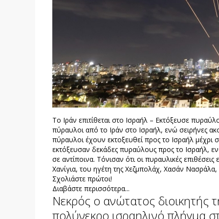
Το Ιράν επιτίθεται στο Ισραήλ – Εκτόξευσε πυραύλ
πύραυλοι από το Ιράν στο Ισραήλ, ενώ σειρήνες α
πύραυλοι έχουν εκτοξευθεί προς το Ισραήλ μέχρι σ
εκτόξευσαν δεκάδες πυραύλους προς το Ισραήλ, εν
σε αντίποινα. Τόνισαν ότι οι πυραυλικές επιθέσεις 
Χανίγια, του ηγέτη της Χεζμπολάχ, Χασάν Νασράλα
Σχολιάστε πρώτοι!
Διαβάστε περισσότερα...
Νεκρός ο ανώτατος διοικητής τ
πολύνεκρο ισραηλινό πλήγμα σ