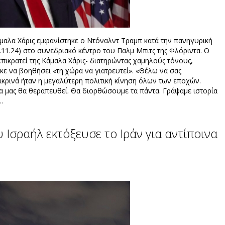
άμαλα Χάρις εμφανίστηκε ο Ντόναλντ Τραμπ κατά την πανηγυρική
 (5.11.24) στο συνεδριακό κέντρο του Παλμ Μπιτς της Φλόριντα. Ο
πικρατεί της Κάμαλα Χάρις- διατηρώντας χαμηλούς τόνους,
 να βοηθήσει «τη χώρα να γιατρευτεί». «Θέλω να σας
λικρινά ήταν η μεγαλύτερη πολιτική κίνηση όλων των εποχών.
 μας θα θεραπευθεί. Θα διορθώσουμε τα πάντα. Γράψαμε ιστορία
…
Ισραήλ εκτόξευσε το Ιράν για αντίποινα