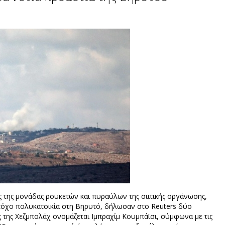
ς της μονάδας ρουκετών και πυραύλων της σιιτικής οργάνωσης,
τόχο πολυκατοικία στη Βηρυτό, δήλωσαν στο Reuters δύο
ς της Χεζμπολάχ ονομάζεται Ιμπραχίμ Κουμπάϊσι, σύμφωνα με τις