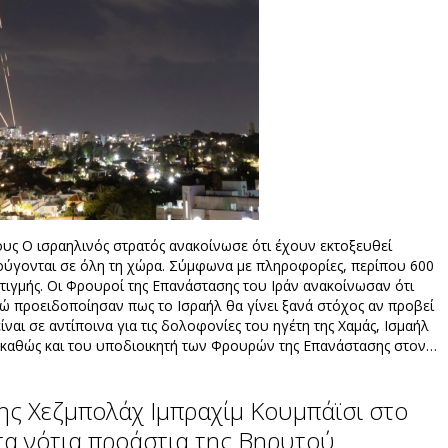
ους Ο ισραηλινός στρατός ανακοίνωσε ότι έχουν εκτοξευθεί
κούγονται σε όλη τη χώρα. Σύμφωνα με πληροφορίες, περίπου 600
τιγμής. Οι Φρουροί της Επανάστασης του Ιράν ανακοίνωσαν ότι
ώ προειδοποίησαν πως το Ισραήλ θα γίνει ξανά στόχος αν προβεί
είναι σε αντίποινα για τις δολοφονίες του ηγέτη της Χαμάς, Ισμαήλ
, καθώς και του υποδιοικητή των Φρουρών της Επανάστασης στον…
ης Χεζμπολάχ Ιμπραχίμ Κουμπάϊσι στο
τα νότια προάστια της Βηρυτού