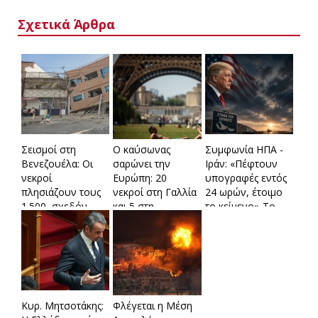
Σχετικά Άρθρα
Σεισμοί στη
Ο καύσωνας
Συμφωνία ΗΠΑ -
Βενεζουέλα: Οι
σαρώνει την
Ιράν: «Πέφτουν
νεκροί
Ευρώπη: 20
υπογραφές εντός
πλησιάζουν τους
νεκροί στη Γαλλία
24 ωρών, έτοιμο
1.500, σχεδόν
και 5 στη
το κείμενο»-Το
200 κτίρια
Γερμανία – Ρεκόρ
προσχέδιο και τα
κατέρρευσαν
ζέστης στο
αγκάθια
εντελώς
Βέλγιο
Κυρ. Μητσοτάκης:
Φλέγεται η Μέση