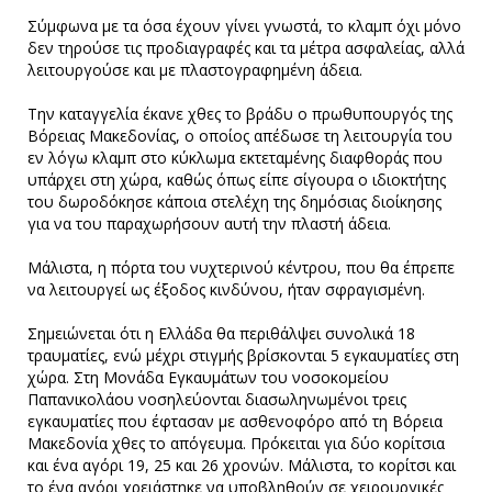
Σύμφωνα με τα όσα έχουν γίνει γνωστά, το κλαμπ όχι μόνο
δεν τηρούσε τις προδιαγραφές και τα μέτρα ασφαλείας, αλλά
λειτουργούσε και με πλαστογραφημένη άδεια.
Την καταγγελία έκανε χθες το βράδυ ο πρωθυπουργός της
Βόρειας Μακεδονίας, ο οποίος απέδωσε τη λειτουργία του
εν λόγω κλαμπ στο κύκλωμα εκτεταμένης διαφθοράς που
υπάρχει στη χώρα, καθώς όπως είπε σίγουρα ο ιδιοκτήτης
του δωροδόκησε κάποια στελέχη της δημόσιας διοίκησης
για να του παραχωρήσουν αυτή την πλαστή άδεια.
Μάλιστα, η πόρτα του νυχτερινού κέντρου, που θα έπρεπε
να λειτουργεί ως έξοδος κινδύνου, ήταν σφραγισμένη.
Σημειώνεται ότι η Ελλάδα θα περιθάλψει συνολικά 18
τραυματίες, ενώ μέχρι στιγμής βρίσκονται 5 εγκαυματίες στη
χώρα. Στη Μονάδα Εγκαυμάτων του νοσοκομείου
Παπανικολάου νοσηλεύονται διασωληνωμένοι τρεις
εγκαυματίες που έφτασαν με ασθενοφόρο από τη Βόρεια
Μακεδονία χθες το απόγευμα. Πρόκειται για δύο κορίτσια
και ένα αγόρι 19, 25 και 26 χρονών. Μάλιστα, το κορίτσι και
το ένα αγόρι χρειάστηκε να υποβληθούν σε χειρουργικές