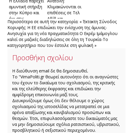
Η Ελλάδα παρέχει
Ανατολή:
αμυντική στήριξη
Κλιμακώνονται οι
στην Κύπρο και
επιθέσεις σε Τελ
όχι στις
Αβίβ και
Περισσότερα σε αυτή την κατηγορία:
« Έκτακτη Σύνοδος
βρετανικές βάσεις
Τεχεράνη – Πάνω
Κορυφής: Η ΕΕ επιδιώκει την ενίσχυση της άμυνας-
που βρίσκονται
από 200 νεκροί
Ανησυχία για τη νέα πραγματικότητα
Ο Εκρέμ Ιμάμογλου
εκεί
στο Ιράν
καλεί σε μαζικές διαδηλώσεις σε όλη τη Τουρκία-Το
κατηγορητήριο που τον έστειλε στη φυλακή »
Προσθήκη σχολίου
H διεύθυνση email δε θα δημοσιευθεί.
Το "VimaPoliti.gr θεωρεί αυτονόητο ότι οι αναγνώστες
του έχουν το δικαίωμα του σχολιασμού, της κριτικής
και της ελεύθερης έκφρασης και επιδιώκει την
αμφίδρομη επικοινωνία μαζί τους.
Διευκρινίζουμε όμως ότι δεν θέλουμε ο χώρος
σχολιασμού της ιστοσελίδας να μετατραπεί σε μια
αρένα απαξίωσης και κανιβαλισμού προσώπων και
θεσμών. Έτσι, επιφυλασσόμαστε του δικαιώματός μας
να μην δημοσιεύουμε σχόλια ρατσιστικού, υβριστικού,
προσβλητικού ή σεξιστικού περιεχομένου.