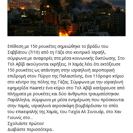
Επίθεση με 150 ρουκέτες σημειώθηκε το βράδυ του
Σαββάτου (7/10) από τη Γάζα στο κεντρικό Ισραήλ,
σύμφωνα με αναφορές στα μέσα κοινωνικής δικτύωσης. Στο
Τελ Αβίβ ακούγονται εκρήξεις. Η Χαμάς λέει ότι εκτόξευσε
150 ρουκέτες ως απάντηση στην ισραηλινή αεροπορική
επιδρομή στον Πύργο της Παλαιστίνης, ένα 11όροφο κτίριο
στο κέντρο της πόλης της Γάζας. Σύμφωνα με την ισραηλινή
εφημερίδα Haaretz ένα κτίριο στο Τελ Αβίβ κατέρρευσε από
πλήγματα με ρουκέτες και δύο άνθρωποι τραυματίστηκαν.
Παράλληλα, σύμφωνα με μέσα ενημέρωση που πρόσκεινται
στην Χαμάς, ισραηλινά αεροσκάφη βομβάρδισαν το σπίτι
του επικεφαλής της Χαμάς, του Γιεχία Αλ Σινουάρ, στο Χαν
Γιουνίς στο…
Σχολιάστε πρώτοι!
Διαβάστε περισσότερα...