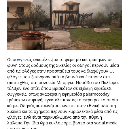
Οι συγγενείς εγκατέλειψαν το φέρετρο και τράπηκαν σε
φυγή Στους δρόμους της Σικελίας οι οδηγοί περνούν μέσα
από τις φλόγες στην προσπάθειά τους να διαφύγουν Οι
φλόγες που ξεκίνησαν από τα βουνά και έφτασαν στα
σπίτια χθες, στη συνοικία Μπόργκο Νουόβο του Παλέρμο,
τύλιξαν ένα σπίτι όπου βρισκόταν σε εξέλιξη κηδεία.Οι
συγγενείς, όπως αναφέρει η εφημερίδα palermotoday
τράπηκαν σε φυγή, εγκαταλείποντας το φέρετρο, το οποίο
κάηκε. Οδηγός αυτοκινήτου, κινείται στην εθνική οδό στη
Σικελία και τα οχήματα περνούν κυριολεκτικά μέσα από τις
φλόγες, ενώ είναι περικυκλωμένα από την πύρινη
λαίλαπα.Την ίδια ώρα κυκλοφορεί βίντεο στα social media
που δείχνει τον…