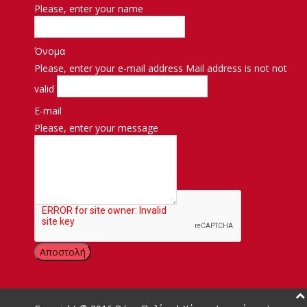
Please, enter your name
Όνομα
Please, enter your e-mail address
Mail address is not not
valid
E-mail
Please, enter your message
Μήνυμα