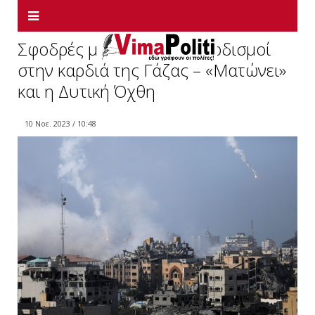
Σφοδρές μάχες και βομβαρδισμοί
στην καρδιά της Γάζας – «Ματώνει»
και η Δυτική Όχθη
10 Νοε. 2023 / 10:48