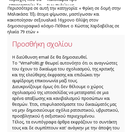
επηρεαστούν-Το
των πυλών με
Περισσότερα σε αυτή την κατηγορία:
« Φρίκη σε δομή στην
έκτακτο δελτίο
ισχυρές
Μαλακάσα: Έξι άτομα φίμωσαν, μαστίγωσαν και
της ΕΜΥ
καταιγίδες και
κακοποίησαν σεξουαλικά 16χρονο
Θλίψη στον
βοριάδες
δημοσιογραφικό κόσμο-Πέθανε ο Κώστας Χαρδαβέλας σε
ηλικία 79 ετών »
Προσθήκη σχολίου
H διεύθυνση email δε θα δημοσιευθεί.
Το "VimaPoliti.gr θεωρεί αυτονόητο ότι οι αναγνώστες
του έχουν το δικαίωμα του σχολιασμού, της κριτικής
και της ελεύθερης έκφρασης και επιδιώκει την
αμφίδρομη επικοινωνία μαζί τους.
Διευκρινίζουμε όμως ότι δεν θέλουμε ο χώρος
σχολιασμού της ιστοσελίδας να μετατραπεί σε μια
αρένα απαξίωσης και κανιβαλισμού προσώπων και
θεσμών. Έτσι, επιφυλασσόμαστε του δικαιώματός μας
να μην δημοσιεύουμε σχόλια ρατσιστικού, υβριστικού,
προσβλητικού ή σεξιστικού περιεχομένου.
Τέλος, τα ενυπόγραφα άρθρα εκφράζουν το συντάκτη
τους και δε συμπίπτουν κατ' ανάγκην με την άποψη του