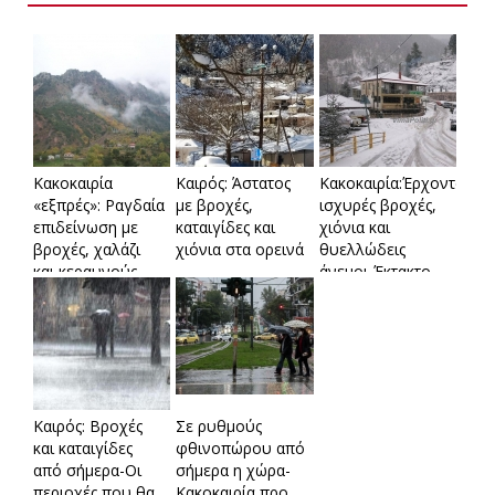
Κακοκαιρία
Καιρός: Άστατος
Κακοκαιρία:Έρχονται
«εξπρές»: Ραγδαία
με βροχές,
ισχυρές βροχές,
επιδείνωση με
καταιγίδες και
χιόνια και
βροχές, χαλάζι
χιόνια στα ορεινά
θυελλώδεις
και κεραυνούς-
άνεμοι-Έκτακτο
Πότε ξεκινούν τα
δελτίο από την
φαινόμενα στην
ΕΜΥ
Αττική
Καιρός: Bροχές
Σε ρυθμούς
και καταιγίδες
φθινοπώρου από
από σήμερα-Οι
σήμερα η χώρα-
περιοχές που θα
Κακοκαιρία προ