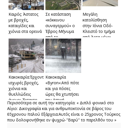
Καιρός: Άστατος
Σε κατάσταση
Mεγάλη
με βροχές,
«κόκκινου
κατολίσθηση
καταιγίδες και
συναγερμού» ο
στην Ιόνια Οδό-
χιόνια στα ορεινά
Έβρος-Μήνυμα
Κλειστό το τμήμα
από το
από Άρτα μέχρι
112,κλειστοί
Αμφιλοχία
δρόμοι και
πλημμυρισμένες
εκτάσεις
Κακοκαιρία:Έρχονται
Κακοκαιρία
ισχυρές βροχές,
«Byron»:Από πότε
χιόνια και
και για πόσες
θυελλώδεις
ώρες θα χτυπήσει
άνεμοι-Έκτακτο
την Αττική-
Περισσότερα σε αυτή την κατηγορία:
« Διπλό φονικό στο
δελτίο από την
Κλειστά όλα τα
Αίγιο: Δικογραφία και για ανθρωποκτονία σε βάρος του
ΕΜΥ
σχολεία την
65χρονου Ιταλού
Εξάρχεια:Αυτός είναι ο 25χρονος Τούρκος
Παρασκευή
που δολοφονήθηκε εν ψυχρώ-"Βαρύ" το παρελθόν του »