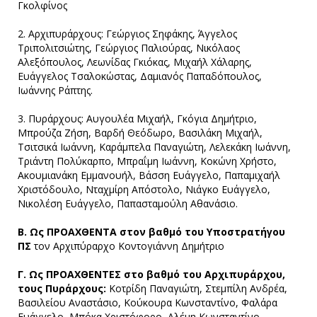
Γκολφίνος
2. Αρχιπυράρχους: Γεώργιος Σηφάκης, Άγγελος
Τριπολιτσιώτης, Γεώργιος Παλιούρας, Νικόλαος
Αλεξόπουλος, Λεωνίδας Γκιόκας, Μιχαήλ Χάλαρης,
Ευάγγελος Τσαλοκώστας, Δαμιανός Παπαδόπουλος,
Ιωάννης Ράπτης.
3. Πυράρχους: Αυγουλέα Μιχαήλ, Γκόγια Δημήτριο,
Μπρούζα Ζήση, Βαρδή Θεόδωρο, Βασιλάκη Μιχαήλ,
Τσιτσικά Ιωάννη, Καράμπελα Παναγιώτη, Λελεκάκη Ιωάννη,
Τριάντη Πολύκαρπο, Μπραΐμη Ιωάννη, Κοκώνη Χρήστο,
Ακουμιανάκη Εμμανουήλ, Βάσση Ευάγγελο, Παπαμιχαήλ
Χριστόδουλο, Νταχμίρη Απόστολο, Νιάγκο Ευάγγελο,
Νικολέση Ευάγγελο, Παπασταμούλη Αθανάσιο.
Β. Ως ΠΡΟΑΧΘΕΝΤΑ στον βαθμό του Υποστρατήγου
ΠΣ
τον Αρχιπύραρχο Κοντογιάννη Δημήτριο
Γ. Ως ΠΡΟΑΧΘΕΝΤΕΣ στο βαθμό του Αρχιπυράρχου,
τους Πυράρχους:
Κοτρίδη Παναγιώτη, Στεμπίλη Ανδρέα,
Βασιλείου Αναστάσιο, Κούκουρα Κωνσταντίνο, Φαλάρα
Ευάγγελο, Μπόκα Χριστόφορο, Αλέμη Κωνσταντίνο,