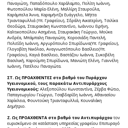
Παναγιώτη, Παπαδόπουλο Χαράλαμπο, Πολίτη Ιωάννη,
Φωτοπούλου Μαρία-Ελένη, Μαλλίρη Σταυρούλα,
Καράμπελα Άννα, Καραμήντζα Ευάγγελο, Μήττα
Τριανταφυλλιά (Υπ. Γραφείου), Σδράλη Αικατερίνη, Τσιλίκα
Θεοδώρα, Σταυρακάκη Κωνσταντίνο, Ιωάννου Ειρήνη,
Καλτικοπούλου Ασημένια, Σταυρακάκη Γεώργιο, Μούκα
Ανδρέα, Μπάμπαλη Παναγιώτη, Κοροσιάδη Παντελή,
Πολιτίδη Ιωάννη, Αργυρόπουλο Σπυρίδωνα(Υπ. Γραφείου),
Γλογοβίτη Νικόλαο, Αναγνωστόπουλο Βασίλειο(Υπ.
Γραφείου), Καγιά Βασίλειο, Βαστάζου Ιωάννα, Συκοβέλη
Βασιλική, Καρούμπη Σπυρίδωνα, Μανιώτη Ελένη, Γιαννέλη
Ιωάννη, Πατέλου Παναγιώτα.
ΣΤ. Ως ΠΡΟΑΧΘΕΝΤΕΣ στο βαθμό του Πυράρχου
Υγειονομικού, τους παρακάτω Αντιπυράρχους
Υγειονομικούς:
Αλεξοπούλου Κωνσταντίνα, Ζέρβα Φώτιο,
Παπαγεωργίου Γεώργιο, Τσαβδαρίδη Ιωάννη, Αθανασίου
Χαρίκλεια, Φουντούκη Τριανταφυλλιά, Κουναλάκη
Δημήτριο.
Ζ. Ως ΠΡΟΑΧΘΕΝΤΑ στο βαθμό του Αντιπυράρχου
τον
ευρισκόμενο σε κατάσταση υπηρεσίας γραφείου Επιπυραγό