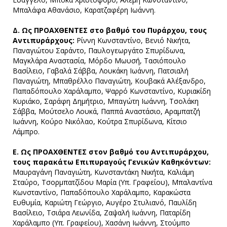
Μπαλάφα Αθανάσιο, Καρατζαφέρη Ιωάννη.
Δ. Ως ΠΡΟΑΧΘΕΝΤΕΣ στο βαθμό του Πυράρχου, τους
Αντιπυράρχους:
Ρίννη Κωνσταντίνο, Βενιό Νικήτα,
Παναγιώτου Σαράντο, Παυλογεωργάτο Σπυρίδωνα,
Μαγκλάρα Αναστασία, Μόρδο Μωυσή, Τασιόπουλο
Βασίλειο, Γαβαλά Σάββα, Λουκάκη Ιωάννη, Πατσιαλή
Παναγιώτη, Μπαθρέλλο Παναγιώτη, Κουβακά Αλέξανδρο,
Παπαδόπουλο Χαράλαμπο, Ψαρρό Κωνσταντίνο, Κυριακίδη
Κυριάκο, Σαράφη Δημήτριο, Μπαγώτη Ιωάννη, Τσολάκη
Σάββα, Μούτσελο Λουκά, Παππά Αναστάσιο, Αραμπατζή
Ιωάννη, Κούρο Νικόλαο, Κούτρα Σπυρίδωνα, Κίτσιο
Λάμπρο.
Ε. Ως ΠΡΟΑΧΘΕΝΤΕΣ στον βαθμό του Αντιπυράρχου,
τους παρακάτω Επιπυραγούς Γενικών Καθηκόντων:
Μαυραγάνη Παναγιώτη, Κωνσταντάκη Νικήτα, Καλιάμη
Σταύρο, Τσορμπατζίδου Μαρία (Υπ. Γραφείου), Μπαλαντίνα
Κωνσταντίνο, Παπαδόπουλο Χαράλαμπο, Καρακώστα
Ευθυμία, Καριώτη Γεώργιο, Αυγέρο Στυλιανό, Παυλίδη
Βασίλειο, Τσιάρα Λεωνίδα, Ζαψαλή Ιωάννη, Παταρίδη
Χαράλαμπο (Υπ. Γραφείου), Χασάνη Ιωάννη, Στούμπο