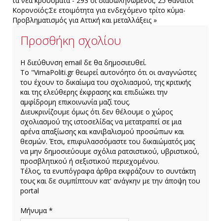
τα νέα κρούσματα - 293 οι διασωληνωμένοι, 25 θάνατοι
παραλείψεις
φλόγες(Φώτο)
Κορονοϊός:Σε ετοιμότητα για ενδεχόμενο τρίτο κύμα-
Προβληματισμός για Αττική και μεταλλάξεις »
Προσθήκη σχολίου
H διεύθυνση email δε θα δημοσιευθεί.
Το "VimaPoliti.gr θεωρεί αυτονόητο ότι οι αναγνώστες
του έχουν το δικαίωμα του σχολιασμού, της κριτικής
και της ελεύθερης έκφρασης και επιδιώκει την
αμφίδρομη επικοινωνία μαζί τους.
Διευκρινίζουμε όμως ότι δεν θέλουμε ο χώρος
σχολιασμού της ιστοσελίδας να μετατραπεί σε μια
αρένα απαξίωσης και κανιβαλισμού προσώπων και
θεσμών. Έτσι, επιφυλασσόμαστε του δικαιώματός μας
να μην δημοσιεύουμε σχόλια ρατσιστικού, υβριστικού,
προσβλητικού ή σεξιστικού περιεχομένου.
Τέλος, τα ενυπόγραφα άρθρα εκφράζουν το συντάκτη
τους και δε συμπίπτουν κατ' ανάγκην με την άποψη του
portal
Μήνυμα *