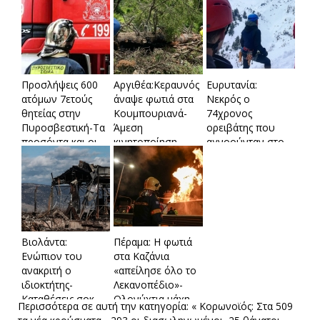
Προσλήψεις 600
Aργιθέα:Κεραυνός
Ευρυτανία:
ατόμων 7ετούς
άναψε φωτιά στα
Νεκρός ο
θητείας στην
Κουμπουριανά-
74χρονος
Πυροσβεστική-Τα
Άμεση
ορειβάτης που
προσόντα και οι
κινητοποίηση
αγνοούνταν στο
προϋποθέσεις-
Πυροσβεστικής
Βελούχι-Βρέθηκε
Πότε ξεκινούν οι
και Δήμου
η σορός του σε
αιτήσεις
απέτρεψε τα
χαράδρα
χειρότερα
Βιολάντα:
Πέραμα: Η φωτιά
Ενώπιον του
στα Καζάνια
ανακριτή ο
«απείλησε όλο το
ιδιοκτήτης-
Λεκανοπέδιο»-
Καταθέσεις σοκ
Ολονύχτια μάχη
Περισσότερα σε αυτή την κατηγορία:
« Κορωνοϊός: Στα 509
και τεχνικές
με τις