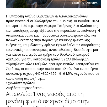
H Επιτροπή Αγώνα Ευρυτάνων & Αιτωλοακαρνάνων
πραγματοποιεί συλλαλητήριο την Κυριακή 30 Ιουνίου 2024
και ώρα 11:30 π.μ., στην γέφυρα Τατάρνας. Στο πλαίσιο της
κινητοποίησης αυτής εξέδωσε την παρακάτω ανακοίνωση. Η
Αιτωλοακαρνανία και η Ευρυτανία συνεισφέρουν εδώ και
πολλές δεκαετίες στην παραγωγή καθαρής ηλεκτρικής
ενέργειας, και μάλιστα χωρίς να έχουν λάβει τις απαραίτητες
κοινωνικές και οικονομικές αντισταθμίσεις. Θυσιάστηκε μια
για πάντα ένα τεράστιο τμήμα του θρυλικού ποταμού
Αχελώου για την κατασκευή τριών (3) αλλεπάλληλων
Υδροηλεκτρικών Σταθμών, ήτοι Κρεμαστών, Καστρακίου και
Στράτου, οι οποίοι στην ουσία αποτελούν ένα ενιαίο έργο
συνολικής ισχύος 440+320+156= 916 MW, γεγονός που σε
καμία άλλη περιοχή της…
Σχολιάστε πρώτοι!
Διαβάστε περισσότερα...
Αιτωλ/νία: Ένας νεκρός από τη
μεγάλη φωτιά σε εργοτάξιο στην