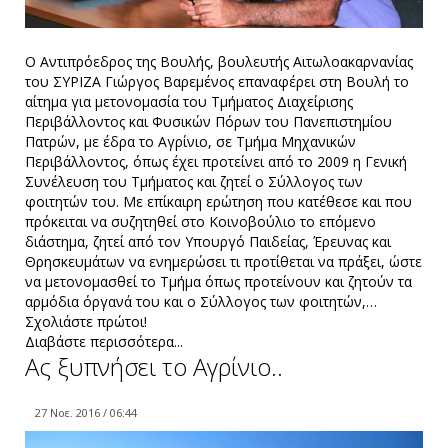
Ο Αντιπρόεδρος της Βουλής, βουλευτής Αιτωλοακαρνανίας
του ΣΥΡΙΖΑ Γιώργος Βαρεμένος επαναφέρει στη Βουλή το
αίτημα για μετονομασία του Τμήματος Διαχείρισης
Περιβάλλοντος και Φυσικών Πόρων του Πανεπιστημίου
Πατρών, με έδρα το Αγρίνιο, σε Τμήμα Μηχανικών
Περιβάλλοντος, όπως έχει προτείνει από το 2009 η Γενική
Συνέλευση του Τμήματος και ζητεί ο Σύλλογος των
φοιτητών του. Με επίκαιρη ερώτηση που κατέθεσε και που
πρόκειται να συζητηθεί στο Κοινοβούλιο το επόμενο
διάστημα, ζητεί από τον Υπουργό Παιδείας, Έρευνας και
Θρησκευμάτων να ενημερώσει τι προτίθεται να πράξει, ώστε
να μετονομασθεί το Τμήμα όπως προτείνουν και ζητούν τα
αρμόδια όργανά του και ο Σύλλογος των φοιτητών,…
Σχολιάστε πρώτοι!
Διαβάστε περισσότερα...
Aς ξυπνήσει το Αγρίνιο..
27 Νοε. 2016 / 06:44