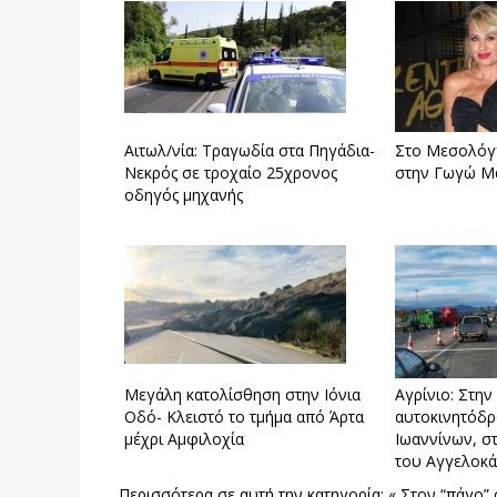
Αιτωλ/νία: Τραγωδία στα Πηγάδια-
Στο Μεσολόγγ
Νεκρός σε τροχαίο 25χρονος
στην Γωγώ Μ
οδηγός μηχανής
Mεγάλη κατολίσθηση στην Ιόνια
Αγρίνιο: Στη
Οδό- Κλειστό το τμήμα από Άρτα
αυτοκινητόδρ
μέχρι Αμφιλοχία
Ιωαννίνων, σ
του Αγγελοκ
Περισσότερα σε αυτή την κατηγορία:
« Στον “πάγο” 