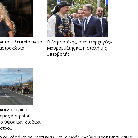
ι το τελευταίο αντίο
Ο Μητσοτάκης, ο «οπλαρχηγός»
αστροκώστα
Μαυρομμάτης και η στολή της
υπερβολής
ν κυκλοφορία ο
ομος Αντιρρίου -
το ύψος των διοδίων
άστρου
ο οδικός άξονας Πλατυγιάλι-Ιόνια Οδός-Αγρίνιο-Καρπενήσι-Λαμία-