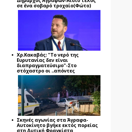
Δήμαρχος Αγράφων-Αίσιο τέλος
σε ένα σοβαρό τροχαίο(Φώτο)
Xρ.Κακαβάς: "Το νερό της
Ευρυτανίας δεν είναι
διαπραγματεύσιμο"-Στο
στόχαστρο οι ..απόντες
Σκηνές αγωνίας στα Άγραφα-
Αυτοκίνητο βγήκε εκτός πορείας
στη Δυτική Φραγκίστα