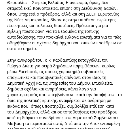
Θεσσαλίας – Στερεάς Ελλάδας. Η αναφορά, όμως, δεν
σταματά εκεί. Κοινοποιείται επίσης στη Διεύθυνση Δασών,
όπου υπηρετεί ο πρόεδρος, αλλά και στη ΔΕΕΠ Ευρυτανίας
της Νέας Δημοκρατίας, δίνοντας στην υπόθεση ευρύτερες
διοικητικές και πολιτικές διαστάσεις. Πρόκειται για μια
εξέλιξη πρωτοφανή για τα δεδομένα της τοπικής
αυτοδιοίκησης, που προκαλεί εύλογα ερωτήματα για το πώς
οδηγήθηκαν οι σχέσεις δημάρχου και τοπικών προέδρων σε
αυτό το σημείο.
Στην αναφορά του, ο κ. Καρδαμπίκης καταγγέλλει τον
Γιώργο Διώτη για σειρά δημόσιων παρεμβάσεων, κυρίως
μέσω Facebook, τις οποίες χαρακτηρίζει υβριστικές,
απαξιωτικές και προσβλητικές απέναντι στον ίδιο, τη
Δημοτική Αρχή και τις υπηρεσίες του Δήμου. Επικαλείται
δημόσια σχόλια και αναρτήσεις, κάνει λόγο για
χαρακτηρισμούς που υπερβαίνουν –κατά την άποψή του– τα
όρια της πολιτικής κριτικής, αναφέρεται σε ανάρτηση με
εικόνα που, όπως υποστηρίζει, συμβολίζει επίθεση κατά
του Δημαρχείου, αλλά και σε τοποθετήσεις του προέδρου
κατά τη διάρκεια συνεδρίασης του Δημοτικού Συμβουλίου.
Με βάση τα περιστατικά αυτά, ζητά από την Αποκεντρωμένη