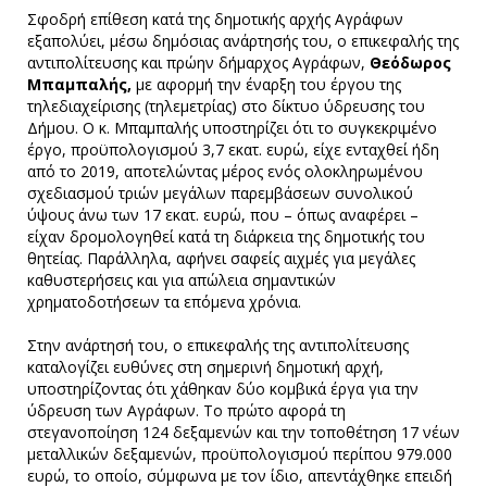
Σφοδρή επίθεση κατά της δημοτικής αρχής Αγράφων
εξαπολύει, μέσω δημόσιας ανάρτησής του, ο επικεφαλής της
αντιπολίτευσης και πρώην δήμαρχος Αγράφων,
Θεόδωρος
Μπαμπαλής,
με αφορμή την έναρξη του έργου της
τηλεδιαχείρισης (τηλεμετρίας) στο δίκτυο ύδρευσης του
Δήμου. Ο κ. Μπαμπαλής υποστηρίζει ότι το συγκεκριμένο
έργο, προϋπολογισμού 3,7 εκατ. ευρώ, είχε ενταχθεί ήδη
από το 2019, αποτελώντας μέρος ενός ολοκληρωμένου
σχεδιασμού τριών μεγάλων παρεμβάσεων συνολικού
ύψους άνω των 17 εκατ. ευρώ, που – όπως αναφέρει –
είχαν δρομολογηθεί κατά τη διάρκεια της δημοτικής του
θητείας. Παράλληλα, αφήνει σαφείς αιχμές για μεγάλες
καθυστερήσεις και για απώλεια σημαντικών
χρηματοδοτήσεων τα επόμενα χρόνια.
Στην ανάρτησή του, ο επικεφαλής της αντιπολίτευσης
καταλογίζει ευθύνες στη σημερινή δημοτική αρχή,
υποστηρίζοντας ότι χάθηκαν δύο κομβικά έργα για την
ύδρευση των Αγράφων. Το πρώτο αφορά τη
στεγανοποίηση 124 δεξαμενών και την τοποθέτηση 17 νέων
μεταλλικών δεξαμενών, προϋπολογισμού περίπου 979.000
ευρώ, το οποίο, σύμφωνα με τον ίδιο, απεντάχθηκε επειδή