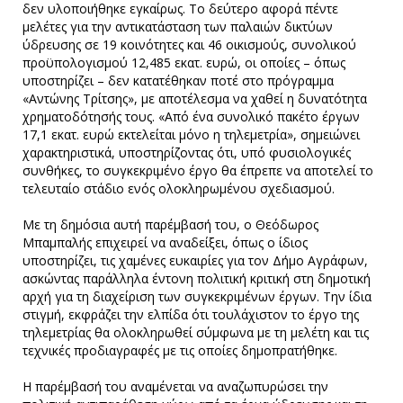
δεν υλοποιήθηκε εγκαίρως. Το δεύτερο αφορά πέντε
μελέτες για την αντικατάσταση των παλαιών δικτύων
ύδρευσης σε 19 κοινότητες και 46 οικισμούς, συνολικού
προϋπολογισμού 12,485 εκατ. ευρώ, οι οποίες – όπως
υποστηρίζει – δεν κατατέθηκαν ποτέ στο πρόγραμμα
«Αντώνης Τρίτσης», με αποτέλεσμα να χαθεί η δυνατότητα
χρηματοδότησής τους. «Από ένα συνολικό πακέτο έργων
17,1 εκατ. ευρώ εκτελείται μόνο η τηλεμετρία», σημειώνει
χαρακτηριστικά, υποστηρίζοντας ότι, υπό φυσιολογικές
συνθήκες, το συγκεκριμένο έργο θα έπρεπε να αποτελεί το
τελευταίο στάδιο ενός ολοκληρωμένου σχεδιασμού.
Με τη δημόσια αυτή παρέμβασή του, ο Θεόδωρος
Μπαμπαλής επιχειρεί να αναδείξει, όπως ο ίδιος
υποστηρίζει, τις χαμένες ευκαιρίες για τον Δήμο Αγράφων,
ασκώντας παράλληλα έντονη πολιτική κριτική στη δημοτική
αρχή για τη διαχείριση των συγκεκριμένων έργων. Την ίδια
στιγμή, εκφράζει την ελπίδα ότι τουλάχιστον το έργο της
τηλεμετρίας θα ολοκληρωθεί σύμφωνα με τη μελέτη και τις
τεχνικές προδιαγραφές με τις οποίες δημοπρατήθηκε.
Η παρέμβασή του αναμένεται να αναζωπυρώσει την