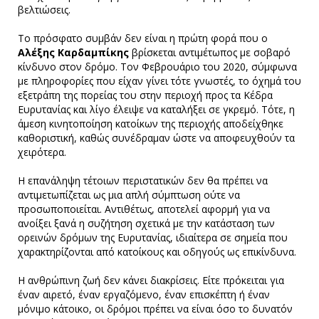
βελτιώσεις.
Το πρόσφατο συμβάν δεν είναι η πρώτη φορά που ο
Αλέξης Καρδαμπίκης
βρίσκεται αντιμέτωπος με σοβαρό
κίνδυνο στον δρόμο. Τον Φεβρουάριο του 2020, σύμφωνα
με πληροφορίες που είχαν γίνει τότε γνωστές, το όχημά του
εξετράπη της πορείας του στην περιοχή προς τα Κέδρα
Ευρυτανίας και λίγο έλειψε να καταλήξει σε γκρεμό. Τότε, η
άμεση κινητοποίηση κατοίκων της περιοχής αποδείχθηκε
καθοριστική, καθώς συνέδραμαν ώστε να αποφευχθούν τα
χειρότερα.
Η επανάληψη τέτοιων περιστατικών δεν θα πρέπει να
αντιμετωπίζεται ως μια απλή σύμπτωση ούτε να
προσωποποιείται. Αντιθέτως, αποτελεί αφορμή για να
ανοίξει ξανά η συζήτηση σχετικά με την κατάσταση των
ορεινών δρόμων της Ευρυτανίας, ιδιαίτερα σε σημεία που
χαρακτηρίζονται από κατοίκους και οδηγούς ως επικίνδυνα.
Η ανθρώπινη ζωή δεν κάνει διακρίσεις. Είτε πρόκειται για
έναν αιρετό, έναν εργαζόμενο, έναν επισκέπτη ή έναν
μόνιμο κάτοικο, οι δρόμοι πρέπει να είναι όσο το δυνατόν