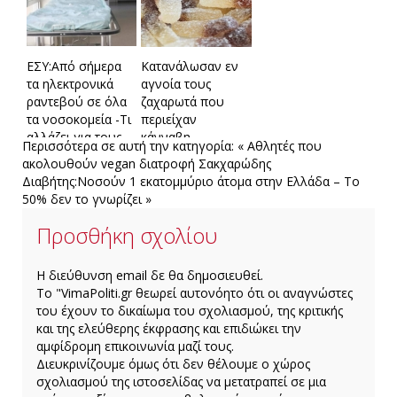
ΕΣΥ:Από σήμερα
Κατανάλωσαν εν
τα ηλεκτρονικά
αγνοία τους
ραντεβού σε όλα
ζαχαρωτά που
τα νοσοκομεία -Τι
περιείχαν
αλλάζει για τους
κάνναβη
Περισσότερα σε αυτή την κατηγορία:
« Αθλητές που
πολίτες
ακολουθούν vegan διατροφή
Σακχαρώδης
Διαβήτης:Νοσούν 1 εκατομμύριο άτομα στην Ελλάδα – Το
50% δεν το γνωρίζει »
Προσθήκη σχολίου
H διεύθυνση email δε θα δημοσιευθεί.
Το "VimaPoliti.gr θεωρεί αυτονόητο ότι οι αναγνώστες
του έχουν το δικαίωμα του σχολιασμού, της κριτικής
και της ελεύθερης έκφρασης και επιδιώκει την
αμφίδρομη επικοινωνία μαζί τους.
Διευκρινίζουμε όμως ότι δεν θέλουμε ο χώρος
σχολιασμού της ιστοσελίδας να μετατραπεί σε μια