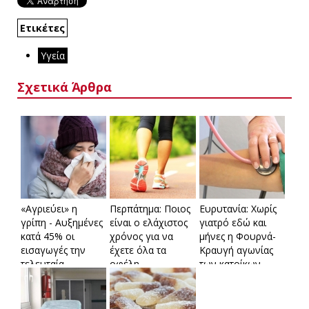
Ετικέτες
Υγεία
Σχετικά Άρθρα
«Αγριεύει» η
Περπάτημα: Ποιος
Ευρυτανία: Χωρίς
γρίπη - Αυξημένες
είναι ο ελάχιστος
γιατρό εδώ και
κατά 45% οι
χρόνος για να
μήνες η Φουρνά-
εισαγωγές την
έχετε όλα τα
Κραυγή αγωνίας
τελευταία
οφέλη
των κατοίκων-
εβδομάδα
Δέσμευση
Γεωργιάδη για
λύση