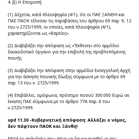
4. β) Η Επιτροπή:
(1) Δέχεται, κατά πλειοψηφία (4/1), ότι οι ΠΑΕ ΞΑΝΘΗ και
ΠΑΕ ΠΑΟΚ τέλεσαν τις παραβάσεις του άρθρου 69 παρ. 9, 12
του ν.2725/1999, οι οποίες, κατά πλειοψηφία (4/1),
χαρακτηρίζονται ως «Βαρείες».
(2) Διαβιβάζει την απόφαση ως «’Έκθεση» στο αρμόδιο
δικαιοδοτικό όργανο για την επιβολή της προβλεπόμενης
ποινής.
(3) Διαβιβάζει την απόφαση στην αρμόδια Εισαγγελική Αρχή
για την άσκηση ποινικής δίωξης σύμφωνα με το άρθρο 69
παρ. 13 του ν. 2725/1999.
(4) Επιβάλλει, ομόφωνα, πρόστιμο ποσού 300.000 Ευρώ σε
έκαστη ΠΑΕ σύμφωνα με το άρθρο 77Α παρ. 6 του
ν.2725/1999.
upd 11.30 -Κυβερνητική απόφαση: Αλλάζει ο νόμος,
δεν πέφτουν ΠΑΟΚ και Ξάνθη!
Μετά το σκάνδαλο που πήγε να δημιουργηθεί με την