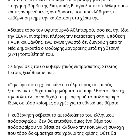
εισήγηση-βόμβα της Επιτροπής Επαγγελματικού Αθλητισμού
και τις αναμενόμενες αντιδράσεις που προκλήθηκαν, η
κυβέρνηση πήρε την κατάσταση στα χέρια της.
Άδειασε τόσο τον υφυπουργό Αθλητισμού, όσο και την ίδια
την ΕΕΑ κι ανατρέπει πλήρως την κατάσταση στην υπόθεση
ΠΑΟΚ και Ξάνθης, ενώ έγινε γνωστό ότι διεγράφη από τη
Νέα Δημοκρατία ο Θοδωρής Ζαγοράκης μετά τη χθεσινή
(27/1) τοποθέτησή του.
Σε δηλώσεις του ο κυβερνητικός εκπρόσωπος, Στέλιος
Πέτσας ξεκάθαρισε πως:
«Την ώρα που η χώρα κάνει το άλμα προς τα εμπρός
ξεπερνώντας διχαστικά μηνύματα του παρελθόντος δεν έχει
την πολυτέλεια να διχάζεται με αφορμή το ποδόσφαιρο.
Ιδίως σε τόσο κρίσιμες στιγμές για τα εθνικά μας θέματα.
Η κυβέρνηση σέβεται το αυτοδιοίκητο του ελληνικού
ποδσοσφαίου, δεν θα επιτρέψει όμως ένα θέμα του
ποδοσφαίρου να θέσει σε κίνδυνο την κοινωνική συνοχή
που τόσο δοκιμάστηκε στα χρόνια της κρίσης. Ούτε θα