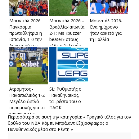
Μουντιάλ 2026:
Μουντιάλ 2026 –
Μουντιάλ 2026-
Παγκόσμια
Βραζιλία-Ιαπωνία
Ένα ημίχρονο
πρωταθλήτρια η
2-1: Με «buzzer
ήταν αρκετό για
Ισπανία, 1-0 την
beater» στους
τη Γαλλία
Αργεντινή του
«16» η Σελεσάο
Μέσι
Ατρόμητος -
SL: Ρυθμιστής ο
Παναιτωλικός 1-2:
Παναθηναϊκός,
Μεγάλο διπλό
τα...ρέστα του ο
παραμονής για τα
ΠΑΟK
καναρίνια με
Περισσότερα σε αυτή την κατηγορία:
« Τραγικό τέλος για τον
ανατροπή
θρύλο του NBA Κόμπι Μπράιαντ
Εξ(ι)άσφαιρος ο
Παναθηναικός μέσα στο Ρέντη »