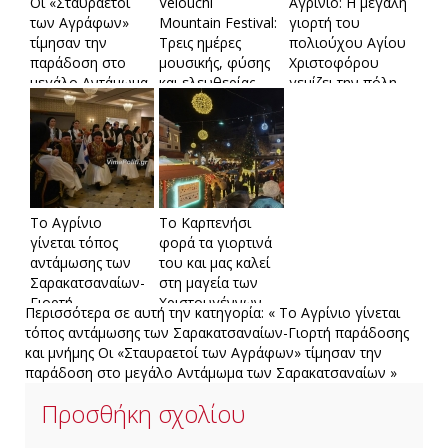
Οι «Σταυραετοί
Velouchi
Αγρίνιο: Η μεγάλη
των Αγράφων»
Mountain Festival:
γιορτή του
τίμησαν την
Τρεις ημέρες
πολιούχου Αγίου
παράδοση στο
μουσικής, φύσης
Χριστοφόρου
μεγάλο Αντάμωμα
και ελευθερίας
γεμίζει την πόλη
των
στο Καρπενήσι
ζωή και πίστη
Σαρακατσαναίων
Το Αγρίνιο
Το Καρπενήσι
γίνεται τόπος
φορά τα γιορτινά
αντάμωσης των
του και μας καλεί
Σαρακατσαναίων-
στη μαγεία των
Γιορτή
Χριστουγέννων-
Περισσότερα σε αυτή την κατηγορία:
« Το Αγρίνιο γίνεται
παράδοσης και
Μια πόλη, μια
τόπος αντάμωσης των Σαρακατσαναίων-Γιορτή παράδοσης
μνήμης
γιορτή για όλους-
και μνήμης
Οι «Σταυραετοί των Αγράφων» τίμησαν την
Όλο το
παράδοση στο μεγάλο Αντάμωμα των Σαρακατσαναίων »
πρόγραμμα
Προσθήκη σχολίου