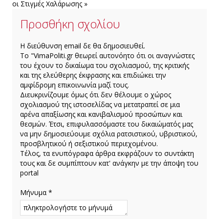
οι Στιγμές Χαλάρωσης »
πορεία και το
εκπαιδευτικό
Προσθήκη σχολίου
μεγαθήριο των
CGS
H διεύθυνση email δε θα δημοσιευθεί.
Το "VimaPoliti.gr θεωρεί αυτονόητο ότι οι αναγνώστες
του έχουν το δικαίωμα του σχολιασμού, της κριτικής
και της ελεύθερης έκφρασης και επιδιώκει την
αμφίδρομη επικοινωνία μαζί τους.
Διευκρινίζουμε όμως ότι δεν θέλουμε ο χώρος
σχολιασμού της ιστοσελίδας να μετατραπεί σε μια
αρένα απαξίωσης και κανιβαλισμού προσώπων και
θεσμών. Έτσι, επιφυλασσόμαστε του δικαιώματός μας
να μην δημοσιεύουμε σχόλια ρατσιστικού, υβριστικού,
προσβλητικού ή σεξιστικού περιεχομένου.
Τέλος, τα ενυπόγραφα άρθρα εκφράζουν το συντάκτη
τους και δε συμπίπτουν κατ' ανάγκην με την άποψη του
portal
Μήνυμα *