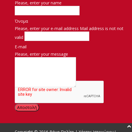
Please, enter your name
Όνομα
Please, enter your e-mail address
Mail address is not not
valid
E-mail
Please, enter your message
Μήνυμα
Copyright © 2016
Βήμα Πολίτη
|
Χάρτης Ιστοχώρου