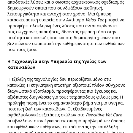
αποδοτικές λύσεις και ο σωστός αρχιτεκτονικός σχεδιασμός
δημιουργούν σπίτια που συνδυάζουν αισθητική,
λειτουργικότητα και αντοχή στον χρόνο. Μια έμπειρη
κατασκευαστική εταιρεία στην Αντίπαρο
Velos Tec
μπορεί να
προσφέρει ολοκληρωμένες λύσεις που ανταποκρίνονται
στις σύγχρονες απαιτήσεις, δίνοντας έμφαση τόσο στην
ποιότητα κατασκευής όσο και στη δημιουργία χώρων που
βελτιώνουν ουσιαστικά την καθημερινότητα των ανθρώπων
που τους ζουν.
Η Τεχνολογία στην Υπηρεσία της Υγείας των
Κατοικιδίων
Η εξέλιξη της τεχνολογίας δεν περιορίζεται μόνο στις
κατοικίες. Η κτηνιατρική επιστήμη αξιοποιεί πλέον σύγχρονο
διαγνωστικό εξοπλισμό, προσφέροντας πιο έγκυρες και
αξιόπιστες διαγνώσεις για τους τετράποδους φίλους μας. Η
πρόληψη παραμένει το σημαντικότερο βήμα για μια υγιή και
ποιοτική ζωή των κατοικιδίων. Οι εξειδικευμένες
οφθαλμολογικές εξετάσεις σκύλων στο
Pawsitive Vet Care
συμβάλλουν στον έγκαιρο εντοπισμό προβλημάτων όρασης
και οφθαλμικών παθήσεων, επιτρέποντας την κατάλληλη
αντιμετώπισή τους πριν επηρεάσουν την ποιότητα ζωής του