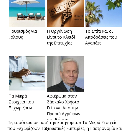
Τουρισμός για
Η Οργάνωση
Το Σπίτι και οι
..όλους;
Είναι το Κλειδί
Αποδράσεις που
της Επιτυχίας
Αγαπάτε
Τα Μικρά
Αφιέρωμα στον
Στοιχεία που
δάσκαλο Χρήστο
Ξεχωρίζουν
Γείτονα:Από την
Πρασιά Αγράφων
στα Βόρεια
Περισσότερα σε αυτή την κατηγορία:
« Τα Μικρά Στοιχεία
Προάστια-Το
που Ξεχωρίζουν
Ταξιδιωτικές Εμπειρίες, η Γαστρονομία και
όραμα,η θρυλική