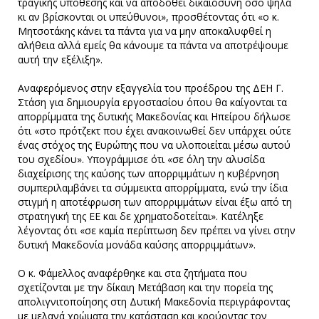
τραγικής υπόθεσης και να αποδοθεί δικαιοσύνη όσο ψηλά
κι αν βρίσκονται οι υπεύθυνοι», προσθέτοντας ότι «ο κ.
Μητσοτάκης κάνει τα πάντα για να μην αποκαλυφθεί η
αλήθεια αλλά εμείς θα κάνουμε τα πάντα να αποτρέψουμε
αυτή την εξέλιξη».
Αναφερόμενος στην εξαγγελία του προέδρου της ΔΕΗ Γ.
Στάση για δημιουργία εργοστασίου όπου θα καίγονται τα
απορρίμματα της δυτικής Μακεδονίας και Ηπείρου δήλωσε
ότι «στο πρότζεκτ που έχει ανακοινωθεί δεν υπάρχει ούτε
ένας στόχος της Ευρώπης που να υλοποιείται μέσω αυτού
του σχεδίου». Υπογράμμισε ότι «σε όλη την αλυσίδα
διαχείρισης της καύσης των απορριμμάτων η κυβέρνηση
συμπεριλαμβάνει τα σύμμεικτα απορρίμματα, ενώ την ίδια
στιγμή η αποτέφρωση των απορριμμάτων είναι έξω από τη
στρατηγική της ΕΕ και δε χρηματοδοτείται». Κατέληξε
λέγοντας ότι «σε καμία περίπτωση δεν πρέπει να γίνει στην
δυτική Μακεδονία μονάδα καύσης απορριμμάτων».
Ο κ. Φάμελλος αναφέρθηκε και στα ζητήματα που
σχετίζονται με την δίκαιη Μετάβαση και την πορεία της
απολιγνιτοποίησης στη Δυτική Μακεδονία περιγράφοντας
με μελανά χρώματα την κατάσταση και κρούοντας τον