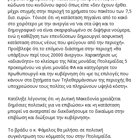
κώδωνα του κινδύνου αφού όπως είπε «δεν έχουν έρθει
μέχρι στιγμής στην περιοχή τα χρήματα του πακέτου των 7,5
δισ. ευρώ». Τόνισε ότι «η κατάσταση πηγαίνει από το κακό
στο χειρότερο με την ανεργία να ‘ναι στα ύψη και το
δημογραφικό να είναι σκαρφαλωμένο σε διψήφια νούμερα,
ενώ η καθίζηση των επενδύσεων δημιουργεί ασφυκτική
κατάσταση στους νέους που φεύγουν από την περιοχή».
Προέβλεψε ότι το επόμενο διάστημα στην περιοχή «θα
υπάρξουν περί τους 20000 άνεργοι». Χαρακτήρισε ως
«αδιανόητο» το κλείσιμο της Νέας μονάδας Πτολεμαΐδας 5
προκειμένου να γίνει μονάδα ΦΑ και κατηγόρησε τον
πρωθυπουργό και την κυβέρνηση ότι «με τις επιλογές που
κάνουν στα ζητήματα των Τηλεθερμάνσεων της περιοχής θα
υποχρεώσουν τους πολίτες να πληρώνουν υψηλά κόστη».
Κατέληξε λέγοντας ότι «η Δυτική Μακεδονία χρειάζεται
δημόσιες πολιτικές για να επιβιώσει» και «η κατάσταση
μπορεί να ανατραπεί αν διεκδικήσουμε το δικαίωμα στην
επιβίωση και διώξουμε την κυβέρνηση».
Το βράδυ ο κ. Φάμελος θα μιλήσει σε πολιτική
συγκέντρωση του κόμματός του στην Πτολεμαΐδα.