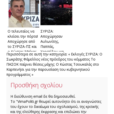
κάνω πίσω, να
δεν πάει άλλο –
ενωθούμε για να
Τι είπε για τον
τους διώξουμε το
Αλέξη Τσίπρα
γρηγορότερο
Ο τελευταίος να
ΣΥΡΙΖΑ:
κλείσει την πόρτα!
Αποχώρησαν
Αποχώρησε από
Αυλωνίτης,
το ΣΥΡΙΖΑ-ΠΣ και
Παππάς,
o Kώστας Μπίκας
Χρηστίδου και
Περισσότερα σε αυτή την κατηγορία:
« Εκλογές ΣΥΡΙΖΑ: Ο
Μάλαμα -Το
Σωκράτης Φάμελλος νέος πρόεδρος του κόμματος
Το
μεσημέρι ο
ΠΑΣΟΚ παίρνει θέσεις μάχης: Ο Κώστας Τσουκαλάς στο
Κασσελάκης
Καρπενήσι για την παρουσίαση του κυβερνητικού
ανακοινώνει το
προγράμματος »
νέο κόμμα
Προσθήκη σχολίου
H διεύθυνση email δε θα δημοσιευθεί.
Το "VimaPoliti.gr θεωρεί αυτονόητο ότι οι αναγνώστες
του έχουν το δικαίωμα του σχολιασμού, της κριτικής
και της ελεύθερης έκφρασης και επιδιώκει την