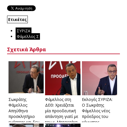
Ετικέτες
ΣΥΡΙΖΑ
Φάμελλος Σ
Σχετικά Άρθρα
Σωκράτης
Φάμελλος στη
Εκλογές ΣΥΡΙΖΑ:
Φάμελλος:
ΔΕΘ: Χρειάζεται
Ο Σωκράτης
Απηύθηνα
μία προοδευτική
Φάμελλος νέος
προσκλητήριο
απάντηση γιατί με
πρόεδρος του
ενότητας και δεν
τον κ. Μητσοτάκη
κόμματος