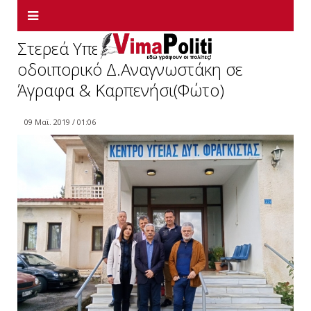
Στερεά Υπεροχής:Διήμερο
οδοιπορικό Δ.Αναγνωστάκη σε
Άγραφα & Καρπενήσι(Φώτο)
09 Μαϊ. 2019 / 01:06