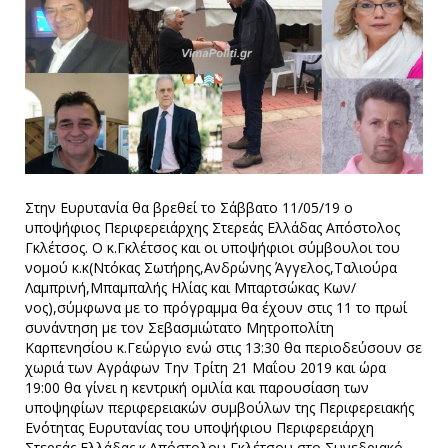
Στην Ευρυτανία θα βρεθεί το Σάββατο 11/05/19 ο
υποψήφιος Περιφερειάρχης Στερεάς Ελλάδας Απόστολος
Γκλέτσος. Ο κ.Γκλέτσος και οι υποψήφιοι σύμβουλοι του
νομού κ.κ(Ντόκας Σωτήρης,Ανδρώνης Άγγελος,Ταλιούρα
Λαμπρινή,Μπαμπαλής Ηλίας και Μπαρτσώκας Κων/
νος),σύμφωνα με το πρόγραμμα θα έχουν στις 11 το πρωί
συνάντηση με τον Σεβασμιώτατο Μητροπολίτη
Καρπενησίου κ.Γεώργιο ενώ στις 13:30 θα περιοδεύσουν σε
χωριά των Αγράφων Την Τρίτη 21 Μαΐου 2019 και ώρα
19:00 θα γίνει η κεντρική ομιλία και παρουσίαση των
υποψηφίων περιφερειακών συμβούλων της Περιφερειακής
Ενότητας Ευρυτανίας του υποψήφιου Περιφερειάρχη
Στερεάς Ελλάδας κ.Απόστολου Γκλέτσου στο Συνεδριακό