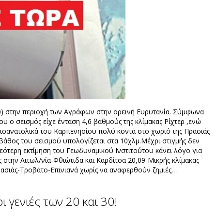
20) στην περιοχή των Αγράφων στην ορεινή Ευρυτανία. Σύμφωνα
υ ο σεισμός είχε ένταση 4,6 βαθμούς της κλίμακας Ρίχτερ ,ενώ
ειοανατολικά του Καρπενησίου πολύ κοντά στο χωριό της Πρασιάς
βάθος του σεισμού υπολογίζεται στα 10χλμ.Μέχρι στιγμής δεν
Νεότερη εκτίμηση του Γεωδυναμικού Ινστιτούτου κάνει λόγο για
ός στην Αιτωλ/νία-Φθιώτιδα και Καρδίτσα 20,09-Μικρής κλίμακας
ρασιάς-Τροβάτο-Επινιανά χωρίς να αναφερθούν ζημιές…
 γενιές των 20 και 30!