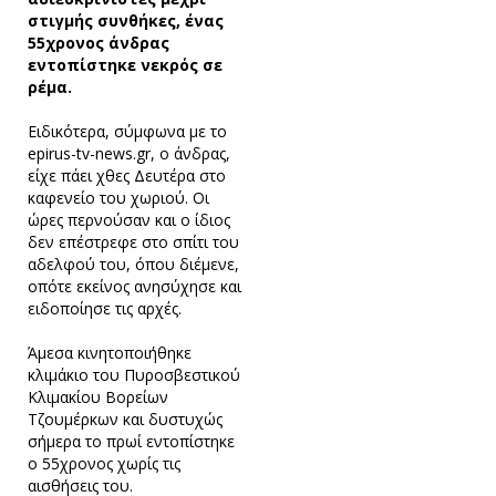
στιγμής συνθήκες, ένας
55χρονος άνδρας
εντοπίστηκε νεκρός σε
ρέμα.
Ειδικότερα, σύμφωνα με το
epirus-tv-news.gr, ο άνδρας,
είχε πάει χθες Δευτέρα στο
καφενείο του χωριού. Οι
ώρες περνούσαν και ο ίδιος
δεν επέστρεφε στο σπίτι του
αδελφού του, όπου διέμενε,
οπότε εκείνος ανησύχησε και
ειδοποίησε τις αρχές.
Άμεσα κινητοποιήθηκε
κλιμάκιο του Πυροσβεστικού
Κλιμακίου Βορείων
Τζουμέρκων και δυστυχώς
σήμερα το πρωί εντοπίστηκε
ο 55χρονος χωρίς τις
αισθήσεις του.