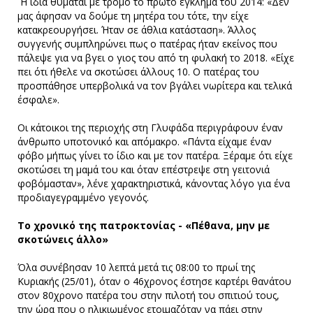
Η ίδια θυμάται με τρόμο το πρώτο έγκλημα του 2014: «Δεν
μας άφησαν να δούμε τη μητέρα του τότε, την είχε
κατακρεουργήσει. Ήταν σε άθλια κατάσταση». Άλλος
συγγενής συμπληρώνει πως ο πατέρας ήταν εκείνος που
πάλεψε για να βγει ο γιος του από τη φυλακή το 2018. «Είχε
πει ότι ήθελε να σκοτώσει άλλους 10. Ο πατέρας του
προσπάθησε υπερβολικά να τον βγάλει νωρίτερα και τελικά
έσφαλε».
Οι κάτοικοι της περιοχής στη Γλυφάδα περιγράφουν έναν
άνθρωπο υποτονικό και απόμακρο. «Πάντα είχαμε έναν
φόβο μήπως γίνει το ίδιο και με τον πατέρα. Ξέραμε ότι είχε
σκοτώσει τη μαμά του και όταν επέστρεψε στη γειτονιά
φοβόμασταν», λένε χαρακτηριστικά, κάνοντας λόγο για ένα
προδιαγεγραμμένο γεγονός.
Το χρονικό της πατροκτονίας - «Πέθανα, μην με
σκοτώνεις άλλο»
Όλα συνέβησαν 10 λεπτά μετά τις 08:00 το πρωί της
Κυριακής (25/01), όταν ο 46χρονος έστησε καρτέρι θανάτου
στον 80χρονο πατέρα του στην πιλοτή του σπιτιού τους,
την ώρα που ο ηλικιωμένος ετοιμαζόταν να πάει στην