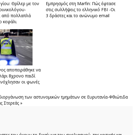
γίου: Θρίλερ με τον
Εμπρησμός στη Marfin: Πώς έφτασε
οινικολόγου-
στις συλλήψεις το ελληνικό FBI -Οι
ά από πολλαπλά
3 δράστες και το ανώνυμο email
ο κεφάλι
νος αποπειράθηκε να
ιλάρι 8χρονο παιδί
ενόχλησαν οι φωνές
αδιοργάνωση των αστυνομικών τμημάτων σε Ευρυτανία-Φθιώτιδα
ς Στερεάς »
ώστες του έχουν το δικαίωμα του σχολιασμού, της κριτικής και