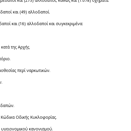
μεδαποί και (273) αλλοδαποί, καθώς και (1.078) οχήματα.
δαποί και (49) αλλοδαποί.
αποί και (16) αλλοδαποί και συγκεκριμένα:
κατά της Αρχής.
πόριο.
μοθεσίας περί ναρκωτικών.
ν.
οδαπών.
υ Κώδικα Οδικής Κυκλοφορίας.
ου υγειονομικού κανονισμού.