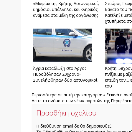
«Μαφία» της Κρήτης: Αστυνομικοί,
Σταύρος Γεωρ
δημόσιοι υπάλληλοι και κληρικός
θάνατο του π
ανάμεσα στα μέλη της οργάνωσης
Κατέληξε μετ
χτυπήματα στ
Άγρια καταδίωξη στο Άργος-
Κρήτη: 58χρο
Πυροβόλησαν 20χρονο-
πνίξει με μαξ
Συνελήφθησαν δύο αστυνομικοί
επειδή τον… 
του
Περισσότερα σε αυτή την κατηγορία:
« Ξεκινά η αν
Δείτε τα ονόματα των νέων αγροτών της Περιφέρεια
Προσθήκη σχολίου
H διεύθυνση email δε θα δημοσιευθεί.
Το "VimaPoliti.gr θεωρεί αυτονόητο ότι οι αναγν