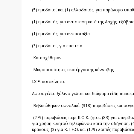
(5) ημεδαποί και (1) αλλοδαπός, για παράνομο υπαί
(1) ημεδαπός, για αντίσταση κατά της Αρχής, εξύβ
(1) ημεδαπός, για ανυποταξία.
(3) ημεδαποί, για επαιτεία.
Κατασχέθηκαν:
Μικροποσότητες ακατέργαστης κάνναβης.
Ι.Χ.Ε. αυτοκίνητο.
Αυτοσχέδιο ξύλινο γκλοπ και διάφορα είδη παραε
Βεβαιώθηκαν συνολικά: (318) παραβάσεις και συγκ
(279) παραβάσεις περί Κ.Ο.Κ. {ήτοι: (83) για υπερβο
για χρήση κινητού τηλεφώνου κατά την οδήγηση, (4
κράνους, (3) για Κ.Τ.Ε.Ο. και (179) λοιπές παραβάσεις