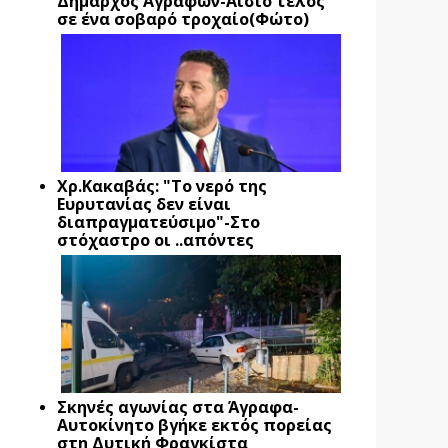
Δήμαρχος Αγράφων-Αίσιο τέλος
σε ένα σοβαρό τροχαίο(Φώτο)
Xρ.Κακαβάς: "Το νερό της
Ευρυτανίας δεν είναι
διαπραγματεύσιμο"-Στο
στόχαστρο οι ..απόντες
Σκηνές αγωνίας στα Άγραφα-
Αυτοκίνητο βγήκε εκτός πορείας
στη Δυτική Φραγκίστα