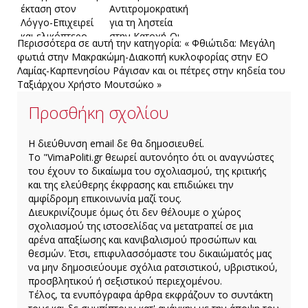
έκταση στον
Αντιτρομοκρατική
Λόγγο-Επιχειρεί
για τη ληστεία
και ελικόπτερο
στην Κατοχή-Οι
Περισσότερα σε αυτή την κατηγορία:
« Φθιώτιδα: Μεγάλη
κινήσεις των
φωτιά στην Μακρακώμη-Διακοπή κυκλοφορίας στην ΕΟ
δραστών-Το
Λαμίας-Καρπενησίου
Ράγισαν και οι πέτρες στην κηδεία του
λάθος που
Ταξιάρχου Χρήστο Μουτσώκο »
μπορεί να τους
«προδώσει»
Προσθήκη σχολίου
H διεύθυνση email δε θα δημοσιευθεί.
Το "VimaPoliti.gr θεωρεί αυτονόητο ότι οι αναγνώστες
του έχουν το δικαίωμα του σχολιασμού, της κριτικής
και της ελεύθερης έκφρασης και επιδιώκει την
αμφίδρομη επικοινωνία μαζί τους.
Διευκρινίζουμε όμως ότι δεν θέλουμε ο χώρος
σχολιασμού της ιστοσελίδας να μετατραπεί σε μια
αρένα απαξίωσης και κανιβαλισμού προσώπων και
θεσμών. Έτσι, επιφυλασσόμαστε του δικαιώματός μας
να μην δημοσιεύουμε σχόλια ρατσιστικού, υβριστικού,
προσβλητικού ή σεξιστικού περιεχομένου.
Τέλος, τα ενυπόγραφα άρθρα εκφράζουν το συντάκτη