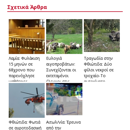
Σχετικά Άρθρα
Λαμία: Φυλάκιση
Ευλογιά
Τραγωδία στην
15 μηνών σε
αιγοπροβάτων:
Φθιώτιδα: Δύο
68χρονο που
Συνεχίζονται οι
φίλοι νεκροί σε
παρενόχλησε
εκτεταμένοι
τροχαίο-Το
μαθήτριες –
έλεγχοι στις
αυτοκίνητο
«Ήταν για πλάκα»,
πληγείσες
εξετράπη της
είπε στο
περιοχές
πορείας του και
δικαστήριο
«καρφώθηκε» σε
ελιά
Φθιώτιδα: Φωτιά
Αιτωλ/νία: Έρευνα
σε αγροτοδασική
από την