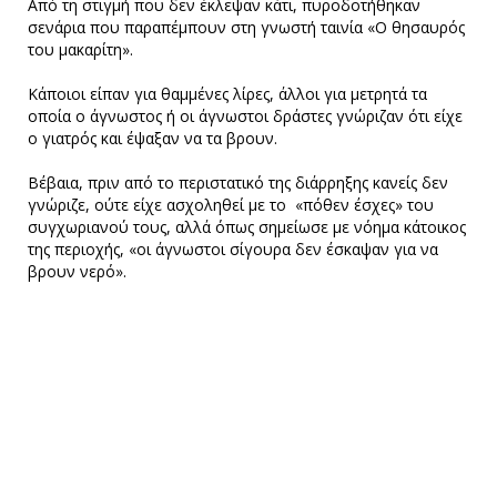
Από τη στιγμή που δεν έκλεψαν κάτι, πυροδοτήθηκαν
σενάρια που παραπέμπουν στη γνωστή ταινία «Ο θησαυρός
του μακαρίτη».
Κάποιοι είπαν για θαμμένες λίρες, άλλοι για μετρητά τα
οποία ο άγνωστος ή οι άγνωστοι δράστες γνώριζαν ότι είχε
ο γιατρός και έψαξαν να τα βρουν.
Βέβαια, πριν από το περιστατικό της διάρρηξης κανείς δεν
γνώριζε, ούτε είχε ασχοληθεί με το «πόθεν έσχες» του
συγχωριανού τους, αλλά όπως σημείωσε με νόημα κάτοικος
της περιοχής, «οι άγνωστοι σίγουρα δεν έσκαψαν για να
βρουν νερό».