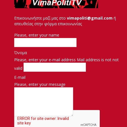
Επικοινωνήστε μαζί μας στο
vimapoliti@gmail.com
ή
απευθείας στην φόρμα επικοινωνίας
Please, enter your name
Όνομα
Please, enter your e-mail address
Mail address is not not
valid
E-mail
Please, enter your message
Μήνυμα