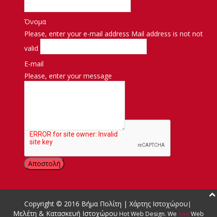
Όνομα
Please, enter your e-mail address
Mail address is not not
valid
E-mail
Please, enter your message
Μήνυμα
Copyright © 2016
Βήμα Πολίτη
|
Χάρτης Ιστοχώρου
|
Μελέτη & Κατασκευή Ιστοχώρου
Hot Web Design
.
We
love
Web