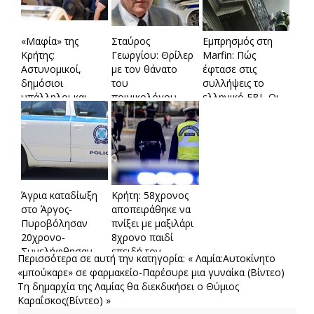
«Μαφία» της
Σταύρος
Εμπρησμός στη
Κρήτης:
Γεωργίου: Θρίλερ
Marfin: Πώς
Αστυνομικοί,
με τον θάνατο
έφτασε στις
δημόσιοι
του
συλλήψεις το
υπάλληλοι και
ποινικολόγου-
ελληνικό FBI -Οι
κληρικός ανάμεσα
Κατέληξε μετά
3 δράστες και το
στα μέλη της
από πολλαπλά
ανώνυμο email
οργάνωσης
χτυπήματα στο
κεφάλι
Άγρια καταδίωξη
Κρήτη: 58χρονος
στο Άργος-
αποπειράθηκε να
Πυροβόλησαν
πνίξει με μαξιλάρι
20χρονο-
8χρονο παιδί
Συνελήφθησαν
επειδή τον…
Περισσότερα σε αυτή την κατηγορία:
« Λαμία:Αυτοκίνητο
δύο αστυνομικοί
ενόχλησαν οι
«μπούκαρε» σε φαρμακείο-Παρέσυρε μια γυναίκα (Bίντεο)
φωνές του
Τη δημαρχία της Λαμίας θα διεκδικήσει ο Θύμιος
Καραΐσκος(Βίντεο) »