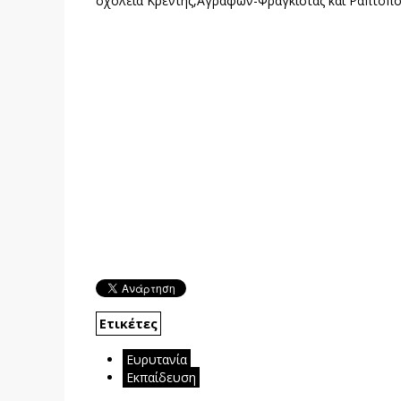
σχολεία Κρέντης,Αγράφων-Φραγκίστας και Ραπτοπ
Ετικέτες
Ευρυτανία
Εκπαίδευση