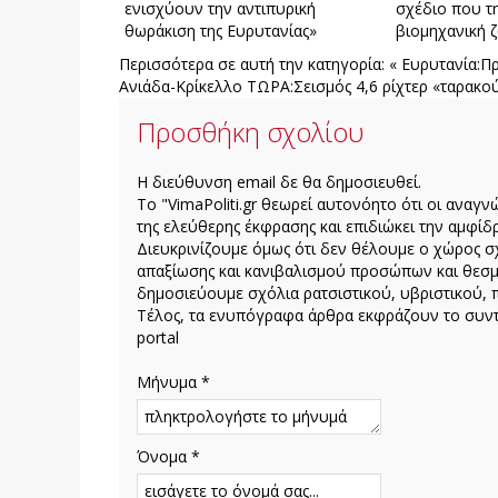
ενισχύουν την αντιπυρική
σχέδιο που τη
θωράκιση της Ευρυτανίας»
βιομηχανική 
Περισσότερα σε αυτή την κατηγορία:
« Ευρυτανία:Π
Ανιάδα-Κρίκελλο
ΤΩΡΑ:Σεισμός 4,6 ρίχτερ «ταρακο
Προσθήκη σχολίου
H διεύθυνση email δε θα δημοσιευθεί.
Το "VimaPoliti.gr θεωρεί αυτονόητο ότι οι αναγν
της ελεύθερης έκφρασης και επιδιώκει την αμφίδρ
Διευκρινίζουμε όμως ότι δεν θέλουμε ο χώρος σχ
απαξίωσης και κανιβαλισμού προσώπων και θεσμ
δημοσιεύουμε σχόλια ρατσιστικού, υβριστικού, 
Τέλος, τα ενυπόγραφα άρθρα εκφράζουν το συντά
portal
Μήνυμα *
Όνομα *