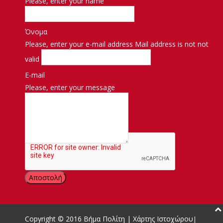
Please, enter your name
Όνομα
Please, enter your e-mail address
Mail address is not not
valid
E-mail
Please, enter your message
Μήνυμα
Copyright © 2016
Βήμα Πολίτη
|
Χάρτης Ιστοχώρου
|