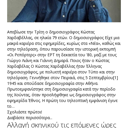
Απεβίωσε την Τρίτη ο δημοσιογράφος Κώστας
Χαρδαβέλλας, σε ηλικία 79 ετών. Ο δημοσιογράφος Είχε μια
μακρά καριέρα στις εφημερίδες, κυρίως στα «Νέα», καθώς και
στην τηλεόραση, όπου παρουσίασε την ιστορική εκπομπή
«Οι Ρεπόρτερς» στην ΕΡΤ τη δεκαετία του '80, μαζί με τους
Γιώργο Λιάνη και Γιάννη Δημαρά. Ποιος ήταν ο Κώστας
Χαρδαβέλας Ο Κώστας Χαρδαβέλλας ήταν Έλληνας
δημοσιογράφος, με πολυετή καριέρα στον Τύπο και στην
τηλεόραση. Γεννήθηκε στον Πειραιά, στις 5 Σεπτεμβρίου[1]
1945 και σπούδασε δημοσιογραφία στην Αθήνα.
Πρωτοεμφανίστηκε στη δημοσιογραφία κατά την περίοδο
της Χούντας, όταν προσλήφθηκε ως δημοσιογράφος στην
εφημερίδα Έθνος. Η πρώτη του τηλεοπτική εμφάνιση έγινε
το…
Σχολιάστε πρώτοι!
Διαβάστε περισσότερα...
Αλλαγή σκηνικού τις επόμενες ώρες