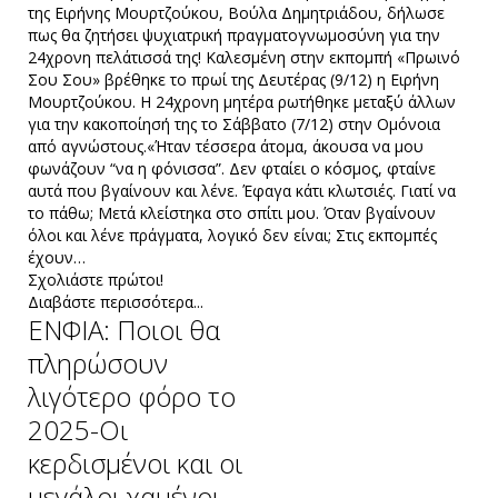
της Ειρήνης Μουρτζούκου, Βούλα Δημητριάδου, δήλωσε
πως θα ζητήσει ψυχιατρική πραγματογνωμοσύνη για την
24χρονη πελάτισσά της! Καλεσμένη στην εκπομπή «Πρωινό
Σου Σου» βρέθηκε το πρωί της Δευτέρας (9/12) η Ειρήνη
Μουρτζούκου. Η 24χρονη μητέρα ρωτήθηκε μεταξύ άλλων
για την κακοποίησή της το Σάββατο (7/12) στην Ομόνοια
από αγνώστους.«Ήταν τέσσερα άτομα, άκουσα να μου
φωνάζουν “να η φόνισσα”. Δεν φταίει ο κόσμος, φταίνε
αυτά που βγαίνουν και λένε. Έφαγα κάτι κλωτσιές. Γιατί να
το πάθω; Μετά κλείστηκα στο σπίτι μου. Όταν βγαίνουν
όλοι και λένε πράγματα, λογικό δεν είναι; Στις εκπομπές
έχουν…
Σχολιάστε πρώτοι!
Διαβάστε περισσότερα...
ΕΝΦΙΑ: Ποιοι θα
πληρώσουν
λιγότερο φόρο το
2025-Οι
κερδισμένοι και οι
μεγάλοι χαμένοι