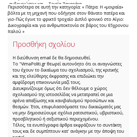
αυξομειώσεις και
Σοφία Ζαχαράκη
Περισσότερα σε αυτή την κατηγορία:
« Πάτρα: Η «μοιραία»
εκπλήξεις-Πώς θα
η γιορτή
βόλτα με τη μηχανή που οδήγησε στον θάνατο πατέρα και
τις δείτε
επαναλειτουργίας
γιο-Πώς έγινε το φρικτό τροχαίο
Διπλό φονικό στο Αίγιο:
Δικογραφία και για ανθρωποκτονία σε βάρος του 65χρονου
Ιταλού »
Προσθήκη σχολίου
H διεύθυνση email δε θα δημοσιευθεί.
Το "VimaPoliti.gr θεωρεί αυτονόητο ότι οι αναγνώστες
του έχουν το δικαίωμα του σχολιασμού, της κριτικής
και της ελεύθερης έκφρασης και επιδιώκει την
αμφίδρομη επικοινωνία μαζί τους.
Διευκρινίζουμε όμως ότι δεν θέλουμε ο χώρος
σχολιασμού της ιστοσελίδας να μετατραπεί σε μια
αρένα απαξίωσης και κανιβαλισμού προσώπων και
θεσμών. Έτσι, επιφυλασσόμαστε του δικαιώματός μας
να μην δημοσιεύουμε σχόλια ρατσιστικού, υβριστικού,
προσβλητικού ή σεξιστικού περιεχομένου.
Τέλος, τα ενυπόγραφα άρθρα εκφράζουν το συντάκτη
τους και δε συμπίπτουν κατ' ανάγκην με την άποψη του