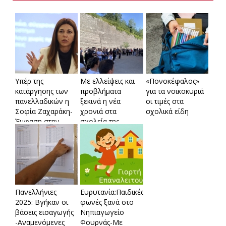
Υπέρ της
Mε ελλείψεις και
«Πονοκέφαλος»
κατάργησης των
προβλήματα
για τα νοικοκυριά
πανελλαδικών η
ξεκινά η νέα
οι τιμές στα
Σοφία Ζαχαράκη-
χρονιά στα
σχολικά είδη
Έμφαση στην
σχολεία της
ψυχική υγεία
Ευρυτανίας
Πανελλήνιες
Ευρυτανία:Παιδικές
2025: Βγήκαν οι
φωνές ξανά στο
βάσεις εισαγωγής
Νηπιαγωγείο
-Αναμενόμενες
Φουρνάς-Με