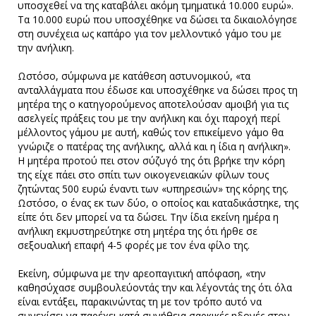
υποσχεθεί να της καταβάλει ακόμη τμηματικά 10.000 ευρώ».
Τα 10.000 ευρώ που υποσχέθηκε να δώσει τα δικαιολόγησε
στη συνέχεια ως καπάρο για τον μελλοντικό γάμο του με
την ανήλικη.
Ωστόσο, σύμφωνα με κατάθεση αστυνομικού, «τα
ανταλλάγματα που έδωσε και υποσχέθηκε να δώσει προς τη
μητέρα της ο κατηγορούμενος αποτελούσαν αμοιβή για τις
ασελγείς πράξεις του με την ανήλικη και όχι παροχή περί
μέλλοντος γάμου με αυτή, καθώς τον επικείμενο γάμο θα
γνώριζε ο πατέρας της ανήλικης, αλλά και η ίδια η ανήλικη».
Η μητέρα προτού πει στον σύζυγό της ότι βρήκε την κόρη
της είχε πάει στο σπίτι των οικογενειακών φίλων τους
ζητώντας 500 ευρώ έναντι των «υπηρεσιών» της κόρης της.
Ωστόσο, ο ένας εκ των δύο, ο οποίος και καταδικάστηκε, της
είπε ότι δεν μπορεί να τα δώσει. Την ίδια εκείνη ημέρα η
ανήλικη εκμυστηρεύτηκε στη μητέρα της ότι ήρθε σε
σεξουαλική επαφή 4-5 φορές με τον ένα φίλο της.
Εκείνη, σύμφωνα με την αρεοπαγιτική απόφαση, «την
καθησύχασε συμβουλεύοντάς την και λέγοντάς της ότι όλα
είναι εντάξει, παρακινώντας τη με τον τρόπο αυτό να
συνεχίσει να παρέχει κατά συνήθεια σαρκικές ηδονές στον