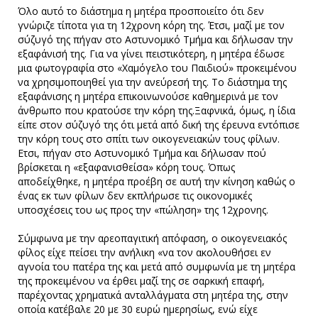
Όλο αυτό το διάστημα η μητέρα προσποιείτο ότι δεν
γνώριζε τίποτα για τη 12χρονη κόρη της. Έτσι, μαζί με τον
σύζυγό της πήγαν στο Αστυνομικό Τμήμα και δήλωσαν την
εξαφάνισή της. Για να γίνει πειστικότερη, η μητέρα έδωσε
μια φωτογραφία στο «Χαμόγελο του Παιδιού» προκειμένου
να χρησιμοποιηθεί για την ανεύρεσή της. Το διάστημα της
εξαφάνισης η μητέρα επικοινωνούσε καθημερινά με τον
άνθρωπο που κρατούσε την κόρη της.Ξαφνικά, όμως, η ίδια
είπε στον σύζυγό της ότι μετά από δική της έρευνα εντόπισε
την κόρη τους στο σπίτι των οικογενειακών τους φίλων.
Ετσι, πήγαν στο Αστυνομικό Τμήμα και δήλωσαν πού
βρίσκεται η «εξαφανισθείσα» κόρη τους. Όπως
αποδείχθηκε, η μητέρα προέβη σε αυτή την κίνηση καθώς ο
ένας εκ των φίλων δεν εκπλήρωσε τις οικονομικές
υποσχέσεις του ως προς την «πώληση» της 12χρονης.
Σύμφωνα με την αρεοπαγιτική απόφαση, ο οικογενειακός
φίλος είχε πείσει την ανήλικη «να τον ακολουθήσει εν
αγνοία του πατέρα της και μετά από συμφωνία με τη μητέρα
της προκειμένου να έρθει μαζί της σε σαρκική επαφή,
παρέχοντας χρηματικά ανταλλάγματα στη μητέρα της, στην
οποία κατέβαλε 20 με 30 ευρώ ημερησίως, ενώ είχε