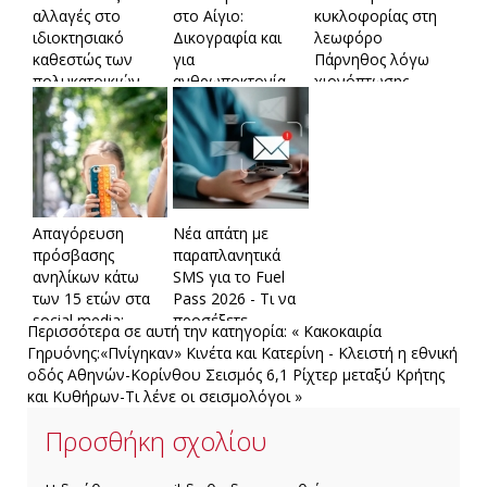
αλλαγές στο
στο Αίγιο:
κυκλοφορίας στη
ιδιοκτησιακό
Δικογραφία και
λεωφόρο
καθεστώς των
για
Πάρνηθoς λόγω
πολυκατοικιών
ανθρωποκτονία
χιονόπτωσης
σε βάρος του
65χρονου Ιταλού
Απαγόρευση
Νέα απάτη με
πρόσβασης
παραπλανητικά
ανηλίκων κάτω
SMS για το Fuel
των 15 ετών στα
Pass 2026 - Τι να
social media:
προσέξετε
Περισσότερα σε αυτή την κατηγορία:
« Κακοκαιρία
Μπλοκ σε
Γηρυόνης:«Πνίγηκαν» Κινέτα και Κατερίνη - Κλειστή η εθνική
Snapchat, TikTok,
οδός Αθηνών-Κορίνθου
Σεισμός 6,1 Ρίχτερ μεταξύ Κρήτης
Instagram και
και Κυθήρων-Τι λένε οι σεισμολόγοι »
Facebook – Πώς
θα γίνεται η
Προσθήκη σχολίου
επαλήθευση
ηλικίας