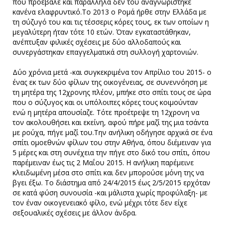
που προέβαλε και παράλληλα δεν του αναγνωρίστηκε
κανένα ελαφρυντικό.Το 2013 ο Ρομά ήρθε στην Ελλάδα με
τη σύζυγό του και τις τέσσερις κόρες τους, εκ των οποίων η
μεγαλύτερη ήταν τότε 10 ετών. Όταν εγκαταστάθηκαν,
ανέπτυξαν φιλικές σχέσεις με δύο αλλοδαπούς και
συνεργάστηκαν επαγγελματικά στη συλλογή χαρτονιών.
Δύο χρόνια μετά -και συγκεκριμένα τον Απρίλιο του 2015- ο
ένας εκ των δύο φίλων της οικογένειας, σε συνεννόηση με
τη μητέρα της 12χρονης πλέον, μπήκε στο σπίτι τους σε ώρα
που ο σύζυγος και οι υπόλοιπες κόρες τους κοιμούνταν
ενώ η μητέρα απουσίαζε. Τότε προέτρεψε τη 12χρονη να
τον ακολουθήσει και εκείνη, αφού πήρε μαζί της μια τσάντα
με ρούχα, πήγε μαζί του.Την ανήλικη οδήγησε αρχικά σε ένα
σπίτι ομοεθνών φίλων του στην Αθήνα, όπου διέμειναν για
5 μέρες και στη συνέχεια την πήγε στο δικό του σπίτι, όπου
παρέμειναν έως τις 2 Μαΐου 2015. Η ανήλικη παρέμεινε
κλειδωμένη μέσα στο σπίτι και δεν μπορούσε μόνη της να
βγει έξω. Το διάστημα από 24/4/2015 έως 2/5/2015 ερχόταν
σε κατά φύση συνουσία -και μάλιστα χωρίς προφύλαξη- με
τον έναν οικογενειακό φίλο, ενώ μέχρι τότε δεν είχε
σεξουαλικές σχέσεις με άλλον άνδρα.