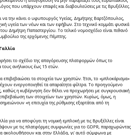
 προκειμένου η απαγόρευση να μην παραβιάζει τους ευρωπαϊκούς
 λόγος που υπάρχουν επαφές και διαβουλεύσεις με τις Βρυξέλλες.
 να την κάνει ο υφυπουργός Υγείας, Δημήτρης Βαρτζόπουλος,
χική υγεία των νέων και των εφήβων. Στο τεχνικό κομμάτι φυσικά
του Δημήτρη Παπαστεργίου. Το τελικό νομοσχέδιο είναι πιθανό
Συμβούλιο της ερχόμενης Πέμπτης.
 Γαλλία
χωρήσει το σχέδιο της απαγόρευσης πλατφορμών όπως το
ια τους ανήλικους έως 15 ετών.
να επιβεβαιώσει τα στοιχεία των χρηστών. Έτσι, το «μπλοκάρισμα»
ν έχουν ενεργοποιηθεί τα απαραίτητα φίλτρα. Το προηγούμενο
ες, καθώς η κυβέρνηση δεν θέλει να προχωρήσει με συγκρουσιακή
 επιβεβαίωση των στοιχείων των χρηστών. Κυρίως, όμως, η
ημειώνουν «η επιτυχία της ρύθμισης εξαρτάται από τη
λία για να αποφύγει τη νομική εμπλοκή με τις Βρυξέλλες είναι
νάψουν με τις πλατφόρμες συμφωνίες για το GDPR, παραχωρώντας
να ακολουθήσουν και στην Ελλάδα, γι’ αυτό σύμφωνα με