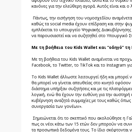
αφορούν στο τεχνικό πλαίσιο, αλλά και το νομικό
κανόνες για την ελεύθερη αγορά. Αυτός είναι και ο
Πάντως, την εισήγηση του νομοσχεδίου αναμένεται
καθώς τα social media έχουν επίδραση και στην ψυ
εμπλέκεται το υπουργείο Ψηφιακής Διακυβέρνησης 
να παρουσιαστεί και να συζητηθεί στο Υπουργικό 
Με τη βοήθεια του Kids Wallet και “οδηγό” τη
Με τη βοήθεια του Kids Wallet αναμένεται να προ
Facebook, το Twitter, το TikTok και το Instagram γ
Το Kids Wallet άλλωστε λειτουργεί ήδη και μπορεί 
θα μπορεί να γίνεται απευθείας στο κινητό εφόσο
διάστημα υπήρξαν συζητήσεις και με τις πλατφόρμ
λογική, ενώ θα έχουν την ευθύνη για την αυστηρή
κυβέρνηση αναζητά συμμαχίες με τους καθώς όπως σ
συνεργασία των γονέων».
Σημειώνεται ότι το σκεπτικό που ακολούθησε η Γαλ
πως οι νέοι κάτω των 15 ετών δεν μπορούν να συ
τα προσωπικά δεδομένα τους. Το ίδιο σκέφτονται 