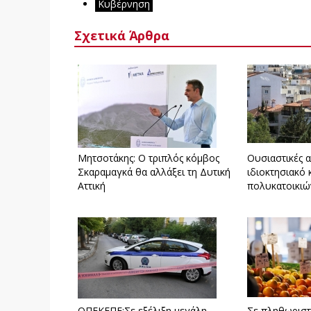
Κυβέρνηση
Σχετικά Άρθρα
Μητσοτάκης: Ο τριπλός κόμβος
Ουσιαστικές 
Σκαραμαγκά θα αλλάξει τη Δυτική
ιδιοκτησιακό
Αττική
πολυκατοικιώ
ΟΠΕΚΕΠΕ:Σε εξέλιξη μεγάλη
Σε πληθωριστ