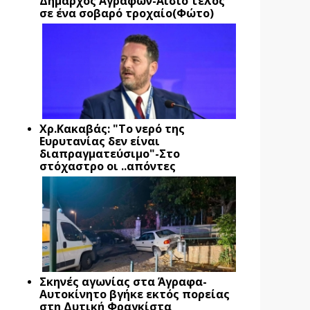
Δήμαρχος Αγράφων-Αίσιο τέλος
σε ένα σοβαρό τροχαίο(Φώτο)
Xρ.Κακαβάς: "Το νερό της
Ευρυτανίας δεν είναι
διαπραγματεύσιμο"-Στο
στόχαστρο οι ..απόντες
Σκηνές αγωνίας στα Άγραφα-
Αυτοκίνητο βγήκε εκτός πορείας
στη Δυτική Φραγκίστα