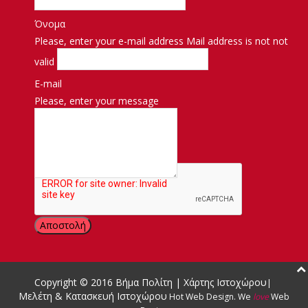
Όνομα
Please, enter your e-mail address
Mail address is not not
valid
E-mail
Please, enter your message
Μήνυμα
Copyright © 2016
Βήμα Πολίτη
|
Χάρτης Ιστοχώρου
|
Μελέτη & Κατασκευή Ιστοχώρου
Hot Web Design
.
We
love
Web