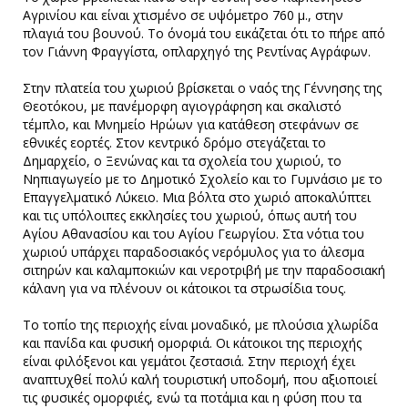
Αγρινίου και είναι χτισμένο σε υψόμετρο 760 μ., στην
πλαγιά του βουνού. Το όνομά του εικάζεται ότι το πήρε από
τον Γιάννη Φραγγίστα, οπλαρχηγό της Ρεντίνας Αγράφων.
Στην πλατεία του χωριού βρίσκεται ο ναός της Γέννησης της
Θεοτόκου, με πανέμορφη αγιογράφηση και σκαλιστό
τέμπλο, και Μνημείο Ηρώων για κατάθεση στεφάνων σε
εθνικές εορτές. Στον κεντρικό δρόμο στεγάζεται το
Δημαρχείο, ο Ξενώνας και τα σχολεία του χωριού, το
Νηπιαγωγείο με το Δημοτικό Σχολείο και το Γυμνάσιο με το
Επαγγελματικό Λύκειο. Μια βόλτα στο χωριό αποκαλύπτει
και τις υπόλοιπες εκκλησίες του χωριού, όπως αυτή του
Αγίου Αθανασίου και του Αγίου Γεωργίου. Στα νότια του
χωριού υπάρχει παραδοσιακός νερόμυλος για το άλεσμα
σιτηρών και καλαμποκιών και νεροτριβή με την παραδοσιακή
κάλανη για να πλένουν οι κάτοικοι τα στρωσίδια τους.
Το τοπίο της περιοχής είναι μοναδικό, με πλούσια χλωρίδα
και πανίδα και φυσική ομορφιά. Οι κάτοικοι της περιοχής
είναι φιλόξενοι και γεμάτοι ζεστασιά. Στην περιοχή έχει
αναπτυχθεί πολύ καλή τουριστική υποδομή, που αξιοποιεί
τις φυσικές ομορφιές, ενώ τα ποτάμια και η φύση που τα