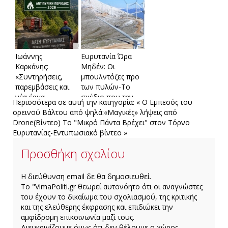
Τρίδεντρο
του χωριού που
ραγίζει καρδιές
Ιωάννης
Ευρυτανία Ώρα
Καρκάνης:
Μηδέν: Οι
«Συντηρήσεις,
μπουλντόζες προ
παρεμβάσεις και
των πυλών-Το
νέα έργα
σχέδιο που την
Περισσότερα σε αυτή την κατηγορία:
« Ο Εμπεσός του
ενισχύουν την
μετατρέπει σε
ορεινού Βάλτου από ψηλά:«Μαγικές» λήψεις από
αντιπυρική
βιομηχανική ζώνη
Drone(Βίντεο)
To "Μικρό Πάντα Βρέχει" στον Τόρνο
θωράκιση της
Ευρυτανίας-Εντυπωσιακό βίντεο »
Ευρυτανίας»
Προσθήκη σχολίου
H διεύθυνση email δε θα δημοσιευθεί.
Το "VimaPoliti.gr θεωρεί αυτονόητο ότι οι αναγνώστες
του έχουν το δικαίωμα του σχολιασμού, της κριτικής
και της ελεύθερης έκφρασης και επιδιώκει την
αμφίδρομη επικοινωνία μαζί τους.
Διευκρινίζουμε όμως ότι δεν θέλουμε ο χώρος