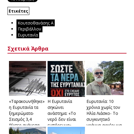
Ετικέτες
Κουτσοθανάσης Α
Περιβάλλον
Ευρυτανία
Σχετικά Άρθρα
«Ταρακουνήθηκε»
Η Ευρυτανία
Ευρυτανία: 10
η Ευρυτανία τα
σηκώνει
χρόνια χωρίς τον
ξημερώματα-
ανάστημα: «Το
Ηλία Λιάσκο- Το
Σεισμός 3,4
νερό δεν είναι
συγκινητικό
Ρίχτερ ανάμεσα
εμπόρευμα»
γράμμα-αφιέρωμα
σε Τροβάτο και
του δασκάλου