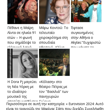
Πέθανε η Μαίρη
Μάρω Κοντού: Το
Έφτασε
Λίντα σε ηλικία 91
τελευταίο
συγκινημένος
ετών – Η φωνή
χειροκρότημα στη
στην Αθήνα ο
που σημάδεψε το
σπουδαία
Akylas:"Ευχαριστώ
ελληνικό λαϊκό
ηθοποιό- Κλίμα
που κάνατε το
τραγούδι
συγκίνησης στη
όνειρό μου
Μητρόπολη
πραγματικότητα"
Αθηνών
Η Dora Pj μαγεύει
«Κόλαση» στο
τη Νέα Υόρκη με
θέατρο Πέτρας με
το ιδιαίτερο
τον "Βασιλιά" των
μουσικό της
πανηγυριών
αποτύπωμα(Bίντεο)
Γιώργο
Περισσότερα σε αυτή την κατηγορία:
« Eurovision 2024: Αυτό
Βελισσάρη(Βίντεο)
είναι το τραγούδι της Μαρίνας Σάττι που διχάζει
Συνελήφθη