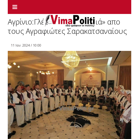
Αγρίνιο:Γλέντι «στα χειμαδιά» απο
τους Αγραφιώτες Σαρακατσαναίους
11 Ιαν. 2024 / 10:00