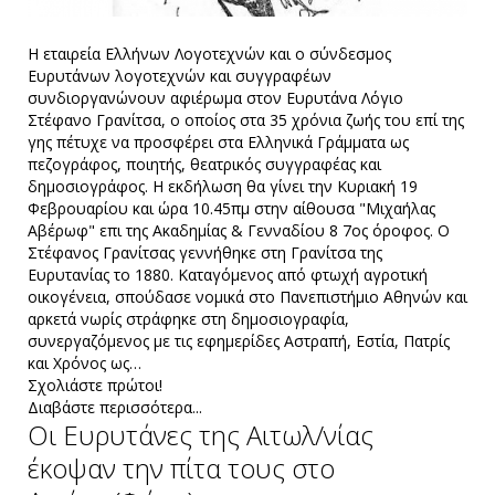
Η εταιρεία Ελλήνων Λογοτεχνών και ο σύνδεσμος
Ευρυτάνων λογοτεχνών και συγγραφέων
συνδιοργανώνουν αφιέρωμα στον Ευρυτάνα Λόγιο
Στέφανο Γρανίτσα, ο οποίος στα 35 χρόνια ζωής του επί της
γης πέτυχε να προσφέρει στα Ελληνικά Γράμματα ως
πεζογράφος, ποιητής, θεατρικός συγγραφέας και
δημοσιογράφος. Η εκδήλωση θα γίνει την Κυριακή 19
Φεβρουαρίου και ώρα 10.45πμ στην αίθουσα "Μιχαήλας
Αβέρωφ" επι της Ακαδημίας & Γενναδίου 8 7ος όροφος. Ο
Στέφανος Γρανίτσας γεννήθηκε στη Γρανίτσα της
Ευρυτανίας το 1880. Καταγόμενος από φτωχή αγροτική
οικογένεια, σπούδασε νομικά στο Πανεπιστήμιο Αθηνών και
αρκετά νωρίς στράφηκε στη δημοσιογραφία,
συνεργαζόμενος με τις εφημερίδες Αστραπή, Εστία, Πατρίς
και Χρόνος ως…
Σχολιάστε πρώτοι!
Διαβάστε περισσότερα...
Οι Ευρυτάνες της Αιτωλ/νίας
έκοψαν την πίτα τους στο