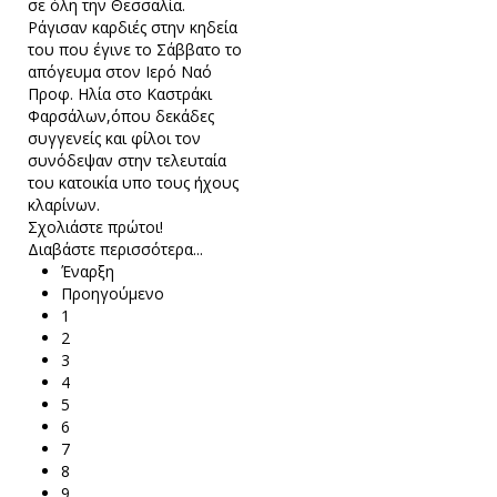
σε όλη την Θεσσαλία.
Ράγισαν καρδιές στην κηδεία
του που έγινε το Σάββατο το
απόγευμα στον Ιερό Ναό
Προφ. Ηλία στο Καστράκι
Φαρσάλων,όπου δεκάδες
συγγενείς και φίλοι τον
συνόδεψαν στην τελευταία
του κατοικία υπο τους ήχους
κλαρίνων.
Σχολιάστε πρώτοι!
Διαβάστε περισσότερα...
Έναρξη
Προηγούμενο
1
2
3
4
5
6
7
8
9