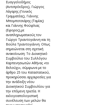
Ευαγγελοδήμος
(Αντιπρόεδρος), Γιώργος
Λάγαρης (Γενικός
Γραμματέας), Γιάννης
Μπομποτσιάρης (Ταμίας)
και Γιάννης Φούφλιας
(Εφορος),με
αναπληρωματικούς τον
Γιώργο Τριαντογιάννη και τη
Βούλα Τριαντογιάννη. Οπως
σημειώνεται στη σχετική
ανακοίνωση: Το Διοικητικό
Συμβούλιο του Συλλόγου
Καρπενησιωτών Αθήνας «το
Βελούχι», σύμφωνα με το
άρθρο 25 του Καταστατικού,
προκηρύσσει αρχαιρεσίες για
την ανάδειξη νέου
Διοικητικού Συμβουλίου για
την επόμενη τριετία. Η
εκλογοαπολογιστική
συνέλευση των μελών θα