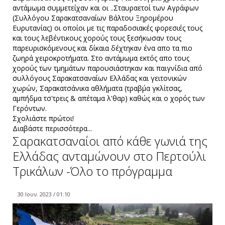
αντάμωμα συμμετείχαν και οι ..Σταυραετοί των Αγράφων
(Συλλόγου Σαρακατσαναίων Βάλτου Ξηρομέρου
Ευρυτανίας) οι οποίοι με τις παραδοσιακές φορεσιές τους
και τους λεβέντικους χορούς τους ξεσήκωσαν τους
παρευρισκόμενους και δίκαια δέχτηκαν ένα απο τα πιο
ζωηρά χειροκροτήματα. Στο αντάμωμα εκτός απο τους
χορούς των τμημάτων παρουσιάστηκαν και παιγνίδια από
συλλόγους Σαρακατσαναίων Ελλάδας και γειτονικών
χωρών, Σαρακατσάνικα αθλήματα (τραβ΄μα γκλίτσας,
αμπήδμα τσ'τρεις & απέταμα λ'θαρ) καθώς και ο χορός των
Γερόντων.
Σχολιάστε πρώτοι!
Διαβάστε περισσότερα...
Σαρακατσαναίοι από κάθε γωνιά της
Ελλάδας ανταμώνουν στο Περτούλι
Τρικάλων -Όλο το πρόγραμμα
30 Ιουν. 2023 / 01:10