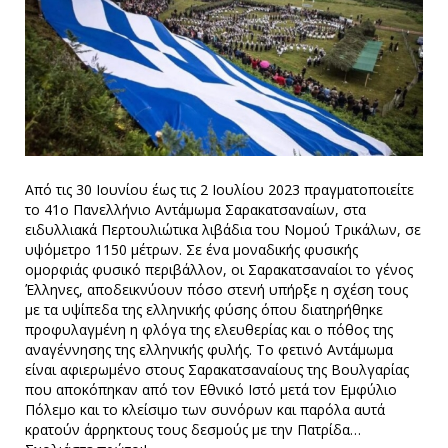
Από τις 30 Ιουνίου έως τις 2 Ιουλίου 2023 πραγματοποιείτε
το 41ο Πανελλήνιο Αντάμωμα Σαρακατσαναίων, στα
ειδυλλιακά Περτουλιώτικα λιβάδια του Νομού Τρικάλων, σε
υψόμετρο 1150 μέτρων. Σε ένα μοναδικής φυσικής
ομορφιάς φυσικό περιβάλλον, οι Σαρακατσαναίοι το γένος
Έλληνες, αποδεικνύουν πόσο στενή υπήρξε η σχέση τους
με τα υψίπεδα της ελληνικής φύσης όπου διατηρήθηκε
προφυλαγμένη η φλόγα της ελευθερίας και ο πόθος της
αναγέννησης της ελληνικής φυλής. Το φετινό Αντάμωμα
είναι αφιερωμένο στους Σαρακατσαναίους της Βουλγαρίας
που αποκόπηκαν από τον Εθνικό Ιστό μετά τον Εμφύλιο
Πόλεμο και το κλείσιμο των συνόρων και παρόλα αυτά
κρατούν άρρηκτους τους δεσμούς με την Πατρίδα…